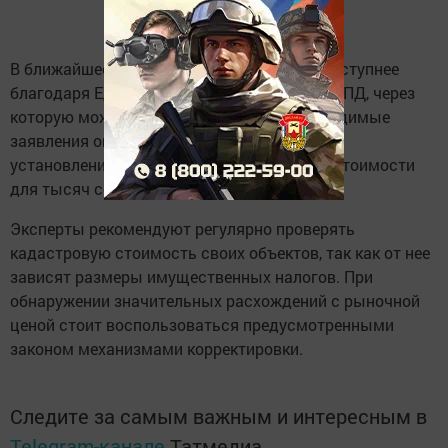
В ближайшее время процесс станет еще доступнее
благодаря Единой цифровой платформе НСПД, через
которую можно будет подавать все необходимые
заявления онлайн. Это упростит процедуру
установления справедливой кадастровой стоимости
для тысяч собственников.
Эксперты рекомендуют регулярно проверять
кадастровую стоимость своих объектов, так как от нее
зависят размеры имущественных налогов. При
обнаружении значительных расхождений с рыночной
ценой стоит воспользоваться предусмотренными
законом механизмами корректировки.
Следите за самым важным и интересным в
Telegram-канале
Татмедиа