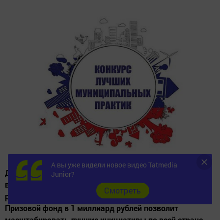
А вы уже видели новое видео Tatmedia
До 1 августа продолжается прием заявок на
Junior?
всероссийский конкурс, выявляющий передовые
Cмотреть
решения в сфере муниципального управления.
Призовой фонд в 1 миллиард рублей позволит
масштабировать лучшие инициативы по всей стране.