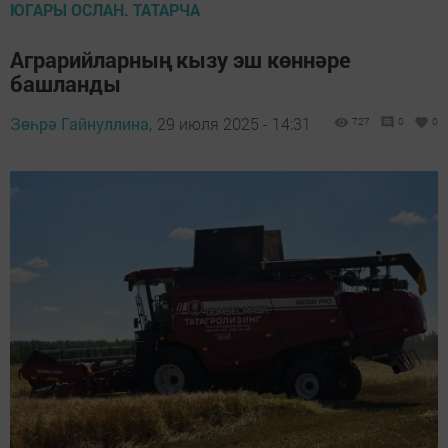
ЮГАРЫ ОСЛАН. ТАТАРЧА
Аграрийларның кызу эш көннәре
башланды
Зөһрә Гайнуллина,
29 июля 2025 - 14:31
727
0
0