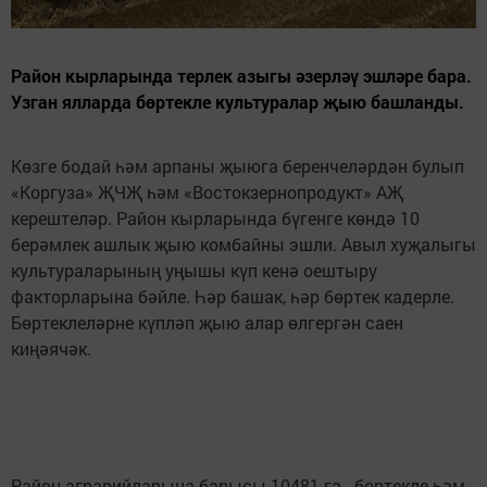
Район кырларында терлек азыгы әзерләү эшләре бара.
Узган ялларда бөртекле культуралар җыю башланды.
Көзге бодай һәм арпаны җыюга беренчеләрдән булып
«Коргуза» ҖЧҖ һәм «Востокзернопродукт» АҖ
керештеләр. Район кырларында бүгенге көндә 10
берәмлек ашлык җыю комбайны эшли. Авыл хуҗалыгы
культураларының уңышы күп кенә оештыру
факторларына бәйле. Һәр башак, һәр бөртек кадерле.
Бөртеклеләрне күпләп җыю алар өлгергән саен
киңәячәк.
Район аграрийларына барысы 10481 га - бөртекле һәм