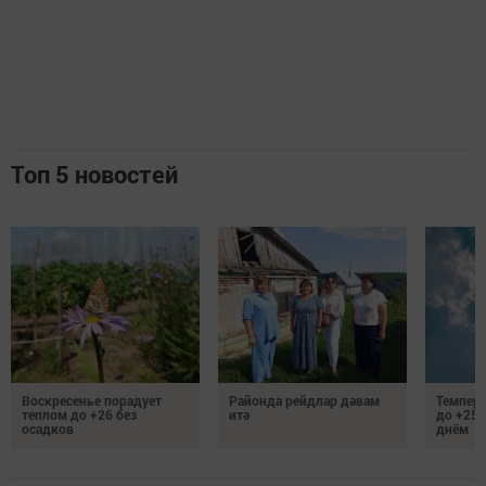
Топ 5 новостей
Воскресенье порадует
Районда рейдлар дәвам
Темпер
теплом до +26 без
итә
до +25 
осадков
днём