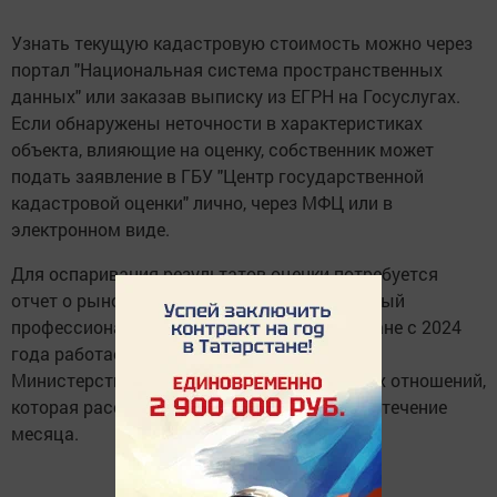
Узнать текущую кадастровую стоимость можно через
портал "Национальная система пространственных
данных" или заказав выписку из ЕГРН на Госуслугах.
Если обнаружены неточности в характеристиках
объекта, влияющие на оценку, собственник может
подать заявление в ГБУ "Центр государственной
кадастровой оценки" лично, через МФЦ или в
электронном виде.
Для оспаривания результатов оценки потребуется
отчет о рыночной стоимости, подготовленный
профессиональным оценщиком. В Татарстане с 2024
года работает специальная комиссия при
Министерстве земельных и имущественных отношений,
которая рассматривает такие обращения в течение
месяца.