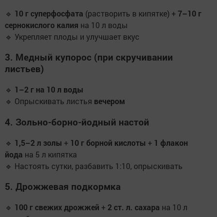
🔹
10 г суперфосфата
(растворить в кипятке) +
7–10 г
сернокислого калия
на 10 л воды
🔹 Укрепляет плоды и улучшает вкус
3. Медный купорос (при скручивании
листьев)
🔹
1–2 г на 10 л воды
🔹 Опрыскивать листья
вечером
4. Зольно-борно-йодный настой
🔹
1,5–2 л золы
+
10 г борной кислоты
+
1 флакон
йода
на 5 л кипятка
🔹 Настоять сутки, разбавить 1:10, опрыскивать
5. Дрожжевая подкормка
🔹
100 г свежих дрожжей
+
2 ст. л. сахара
на 10 л