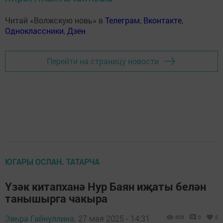
Читай «Волжскую новь» в
Телеграм
,
Вконтакте
,
Одноклассники
,
Дзен
Перейти на страницу новости
ЮГАРЫ ОСЛАН. ТАТАРЧА
Үзәк китапханә Нур Баян иҗаты белән
танышырга чакыра
Зөһрә Гайнуллина,
27 мая 2025 - 14:31
605
0
0