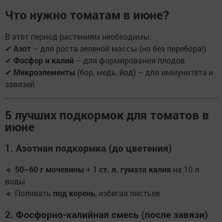
Что нужно томатам в июне?
В этот период растениям необходимы:
✔
Азот
– для роста зеленой массы (но без перебора!)
✔
Фосфор и калий
– для формирования плодов
✔
Микроэлементы
(бор, медь, йод) – для иммунитета и
завязей
5 лучших подкормок для томатов в
июне
1. Азотная подкормка (до цветения)
🔹
50–60 г мочевины
+
1 ст. л. гумата калия
на 10 л
воды
🔹 Поливать
под корень
, избегая листьев
2. Фосфорно-калийная смесь (после завязи)