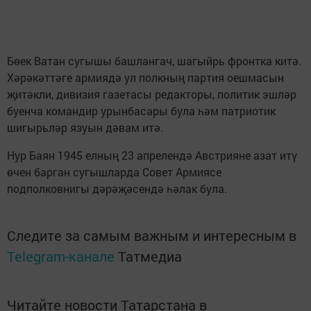
Бөек Ватан сугышы башлангач, шагыйрь фронтка китә.
Хәрәкәттәге армиядә ул полкның партия оешмасын
җитәкли, дивизия газетасы редакторы, политик эшләр
буенча командир урынбасары була һәм патриотик
шигырьләр язуын дәвам итә.
Нур Баян 1945 елның 23 апрелендә Австрияне азат итү
өчен барган сугышларда Совет Армиясе
подполковнигы дәрәҗәсендә һәлак була.
Следите за самым важным и интересным в
Telegram-канале
Татмедиа
Читайте новости Татарстана в