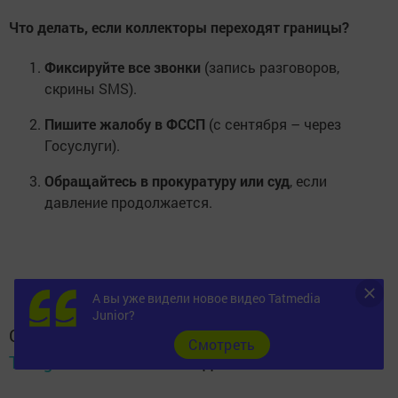
Что делать, если коллекторы переходят границы?
Фиксируйте все звонки
(запись разговоров,
скрины SMS).
Пишите жалобу в ФССП
(с сентября – через
Госуслуги).
Обращайтесь в прокуратуру или суд
, если
давление продолжается.
А вы уже видели новое видео Tatmedia
Junior?
Следите за самым важным и интересным в
Cмотреть
Telegram-канале
Татмедиа