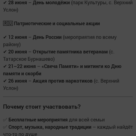
✔
28 июня
–
День молодёжи
(парк Культуры, с. Верхний
Услон)
🇷🇺 Патриотические и социальные акции
✔
12 июня
–
День России
(мероприятия по всему
району)
✔
20 июня
–
Открытие памятника ветеранам
(с.
Татарское Бурнашево)
✔
21–22 июня
–
«Свеча Памяти» и митинги ко Дню
памяти и скорби
✔
26 июня
–
Акция против наркотиков
(с. Верхний
Услон)
Почему стоит участвовать?
✅
Бесплатные мероприятия
для всей семьи
✅
Спорт, музыка, народные традиции
– каждый найдёт
что-то по душе