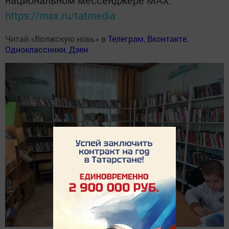
национальном мессенджере MАХ:
https://max.ru/tatmedia
Читай «Волжскую новь» в
Телеграм
,
Вконтакте
,
Одноклассники
,
Дзен