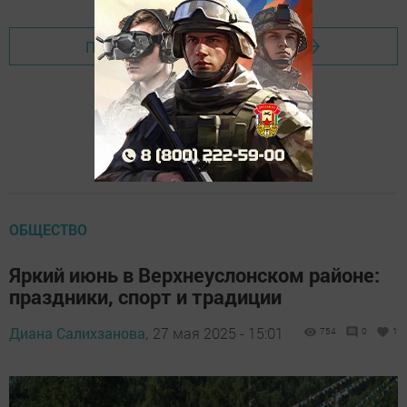
Перейти на страницу новости
ОБЩЕСТВО
Яркий июнь в Верхнеуслонском районе:
праздники, спорт и традиции
Диана Салихзанова,
27 мая 2025 - 15:01
754
0
1