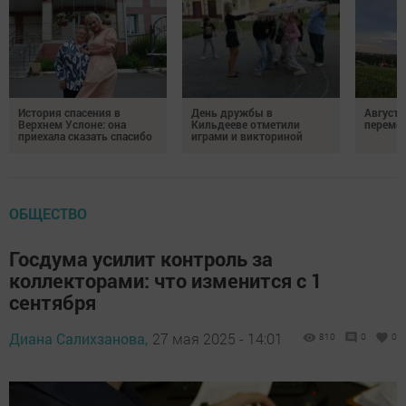
История спасения в
День дружбы в
Август 
Верхнем Услоне: она
Кильдееве отметили
переме
приехала сказать спасибо
играми и викториной
ОБЩЕСТВО
Госдума усилит контроль за
коллекторами: что изменится с 1
сентября
Диана Салихзанова,
27 мая 2025 - 14:01
810
0
0