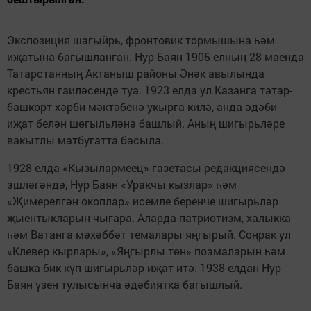
Экспозиция шагыйрь, фронтовик тормышына һәм
иҗатына багышланган. Нур Баян 1905 елның 28 маенда
Татарстанның Актаныш районы Әнәк авылында
крестьян гаиләсендә туа. 1923 елда ул Казанга татар-
башкорт хәрби мәктәбенә укырга килә, анда әдәби
иҗат белән шөгыльләнә башлый. Аның шигырьләре
вакытлы матбугатта басыла.
1928 елда «Кызылармеец» газетасы редакциясендә
эшләгәндә, Нур Баян «Уракчы кызлар» һәм
«Җимерелгән окоплар» исемле беренче шигырьләр
җыентыкларын чыгара. Аларда патриотизм, халыкка
һәм Ватанга мәхәббәт темалары яңгырый. Соңрак ул
«Клевер кырлары», «Яңгырлы төн» поэмаларын һәм
башка бик күп шигырьләр иҗат итә. 1938 елдан Нур
Баян үзен тулысынча әдәбиятка багышлый.