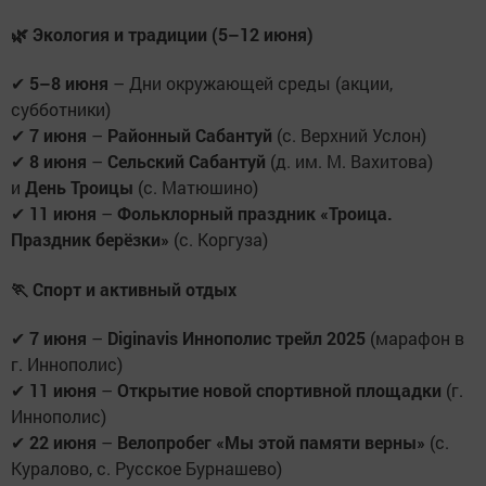
🌿 Экология и традиции (5–12 июня)
✔
5–8 июня
– Дни окружающей среды (акции,
субботники)
✔
7 июня
–
Районный Сабантуй
(с. Верхний Услон)
✔
8 июня
–
Сельский Сабантуй
(д. им. М. Вахитова)
и
День Троицы
(с. Матюшино)
✔
11 июня
–
Фольклорный праздник «Троица.
Праздник берёзки»
(с. Коргуза)
🏃 Спорт и активный отдых
✔
7 июня
–
Diginavis Иннополис трейл 2025
(марафон в
г. Иннополис)
✔
11 июня
–
Открытие новой спортивной площадки
(г.
Иннополис)
✔
22 июня
–
Велопробег «Мы этой памяти верны»
(с.
Куралово, с. Русское Бурнашево)