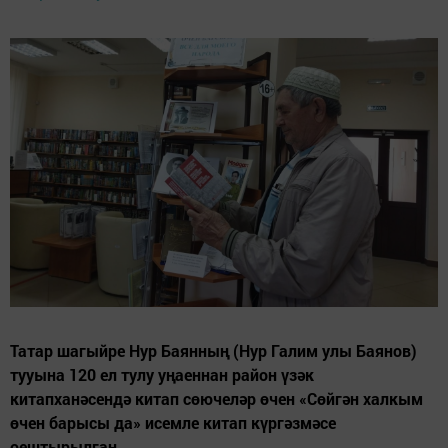
Татар шагыйре Нур Баянның (Нур Галим улы Баянов)
тууына 120 ел тулу уңаеннан район үзәк
китапханәсендә китап сөючеләр өчен «Сөйгән халкым
өчен барысы да» исемле китап күргәзмәсе
оештырылган.