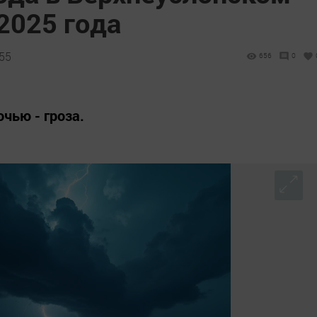
2025 года
:55
656
0
чью - гроза.