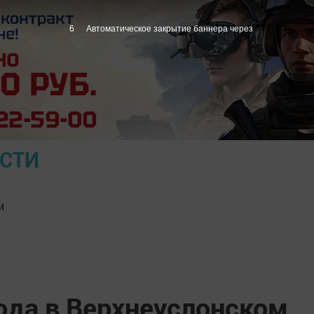
5
Автоматическое закрытие баннера через
ОСТИ
и
ода в Верхнеуслонском