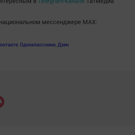
интересным в
Telegram-канале
Татмедиа
в национальном мессенджере MАХ:
онтакте
,
Одноклассники
,
Дзен