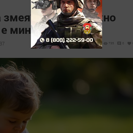
 змея? Вот что нужно
ые минуты
:37
735
0