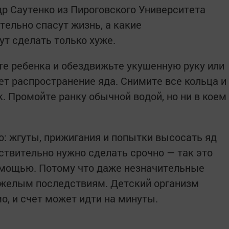
р Саутенко из Пироговского Университета
тельно спасут жизнь, а какие
т сделать только хуже.
те ребенка и обездвижьте укушенную руку или
ет распространение яда. Снимите все кольца и
к. Промойте ранку обычной водой, но ни в коем
но: жгуты, прижигания и попытки высосать яд
йствительно нужно сделать срочно — так это
омощью. Потому что даже незначительные
яжелым последствиям. Детский организм
о, и счет может идти на минуты.