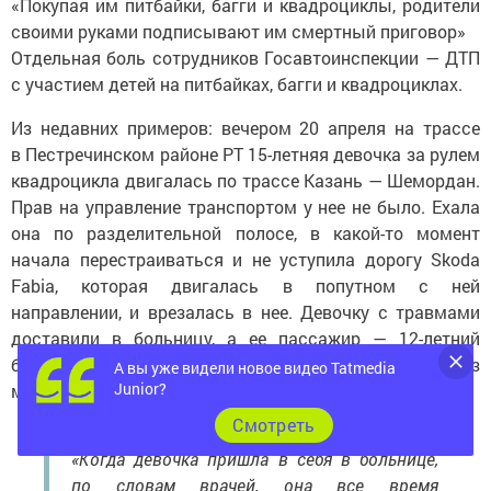
«Покупая им питбайки, багги и квадроциклы, родители
своими руками подписывают им смертный приговор»
Отдельная боль сотрудников Госавтоинспекции — ДТП
с участием детей на питбайках, багги и квадроциклах.
Из недавних примеров: вечером 20 апреля на трассе
в Пестречинском районе РТ 15-летняя девочка за рулем
квадроцикла двигалась по трассе Казань — Шемордан.
Прав на управление транспортом у нее не было. Ехала
она по разделительной полосе, в какой-то момент
начала перестраиваться и не уступила дорогу Skoda
Fabia, которая двигалась в попутном с ней
направлении, и врезалась в нее. Девочку с травмами
доставили в больницу, а ее пассажир — 12-летний
братишка — скончался в карете скорой. Оба ехали без
А вы уже видели новое видео Tatmedia
Junior?
мотошлемов.
Cмотреть
«Когда девочка пришла в себя в больнице,
по словам врачей, она все время