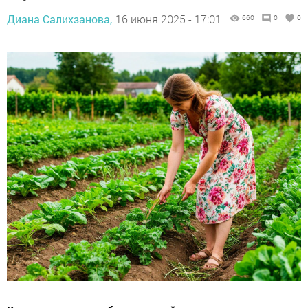
Диана Салихзанова,
16 июня 2025 - 17:01
660
0
0