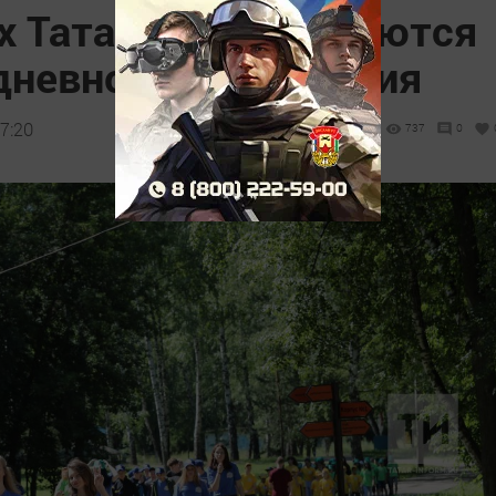
х Татарстана откроются
 дневного пребывания
7:20
737
0