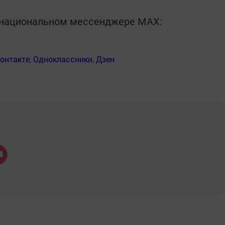
в национальном мессенджере MАХ:
онтакте
,
Одноклассники
,
Дзен