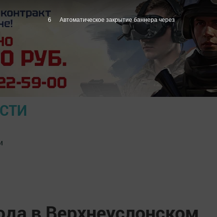
5
Автоматическое закрытие баннера через
ОСТИ
и
ода в Верхнеуслонском