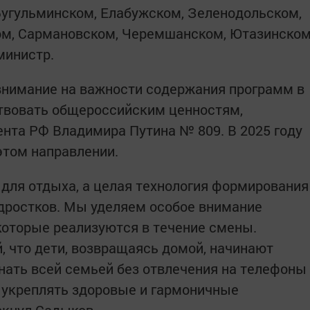
Бугульминском, Елабужском, Зеленодольском,
м, Сармановском, Черемшанском, Ютазинско
 министр.
внимание на важности содержания программ в
ствовать общероссийским ценностям,
нта РФ Владимира Путина № 809. В 2025 году
 этом направлении.
 для отдыха, а целая технология формирования
дростков. Мы уделяем особое внимание
которые реализуются в течение смены.
, что дети, возвращаясь домой, начинают
инать всей семьей без отвлечения на телефоны
м укреплять здоровые и гармоничные
еркнул Садыков.