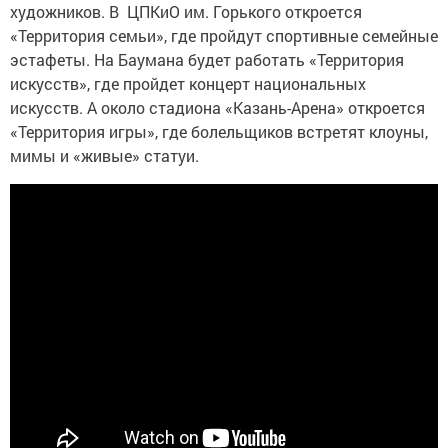
художников. В ЦПКиО им. Горького откроется
«Территория семьи», где пройдут спортивные семейные
эстафеты. На Баумана будет работать «Территория
искусств», где пройдет концерт национальных
искусств. А около стадиона «Казань-Арена» откроется
«Территория игры», где болельщиков встретят клоуны,
мимы и «живые» статуи.