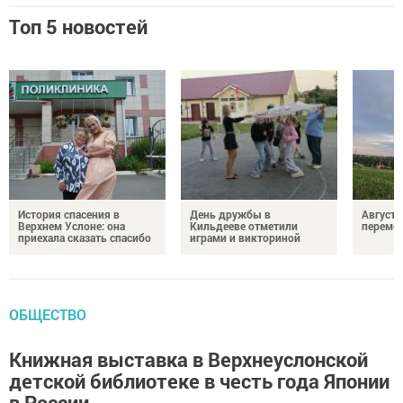
Топ 5 новостей
История спасения в
День дружбы в
Август 
Верхнем Услоне: она
Кильдееве отметили
переме
приехала сказать спасибо
играми и викториной
ОБЩЕСТВО
Книжная выставка в Верхнеуслонской
детской библиотеке в честь года Японии
в России