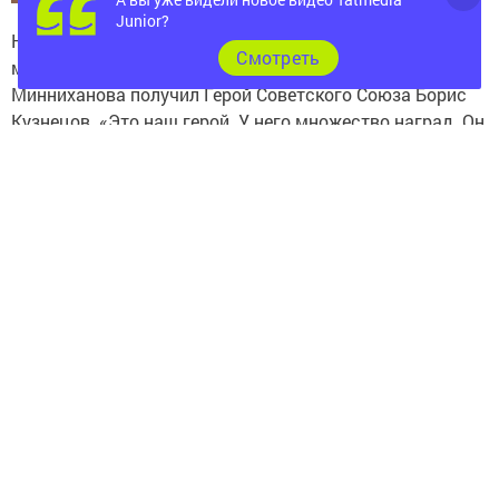
Junior?
Наград удостоены 52 человека. Есть и ордена, и
Cмотреть
медали. Но первым благодарность Рустама
Минниханова получил Герой Советского Союза Борис
Кузнецов. «Это наш герой. У него множество наград. Он
— Герой Советского Союза. Так совпало, что сегодня у
Бориса Кирилловича день рождения. Думаю, вы меня
поддержите, и мы подарим ему вот этот автомобиль»,
— обратился Минниханов к участникам торжества и
вручил Кузнецову ключи от машины.