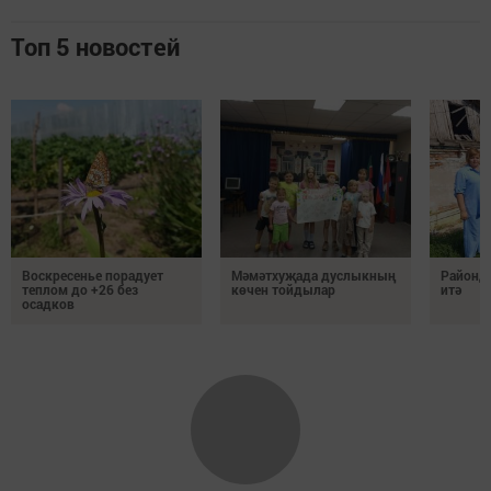
Топ 5 новостей
Воскресенье порадует
Мәмәтхуҗада дуслыкның
Районд
теплом до +26 без
көчен тойдылар
итә
осадков