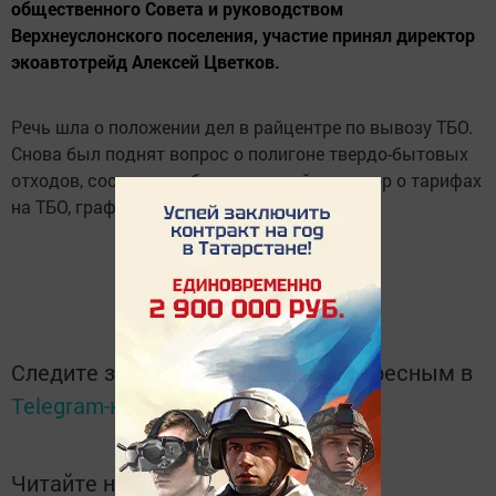
общественного Совета и руководством
Верхнеуслонского поселения, участие принял директор
экоавтотрейд Алексей Цветков.
Речь шла о положении дел в райцентре по вывозу ТБО.
Снова был поднят вопрос о полигоне твердо-бытовых
отходов, состоялся обстоятельный разговор о тарифах
на ТБО, графике вывоза мусора.
Следите за самым важным и интересным в
Telegram-канале
Татмедиа
Читайте новости Татарстана в