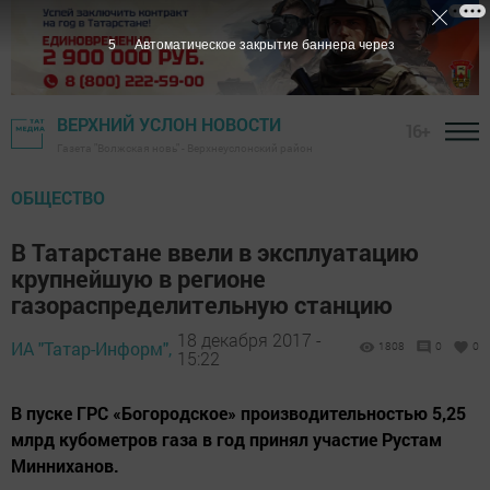
4
Автоматическое закрытие баннера через
ВЕРХНИЙ УСЛОН НОВОСТИ
16+
Газета "Волжская новь" - Верхнеуслонский район
ОБЩЕСТВО
В Татарстане ввели в эксплуатацию
крупнейшую в регионе
газораспределительную станцию
18 декабря 2017 -
ИА "Татар-Информ",
1808
0
0
15:22
В пуске ГРС «Богородское» производительностью 5,25
млрд кубометров газа в год принял участие Рустам
Минниханов.