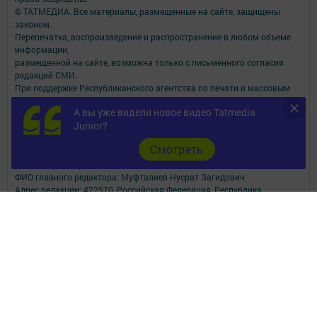
© ТАТМЕДИА. Все материалы, размещенные на сайте, защищены
законом.
Перепечатка, воспроизведение и распространение в любом объеме
информации,
размещенной на сайте, возможна только с письменного согласия
редакций СМИ.
При поддержке Республиканского агентства по печати и массовым
коммуникациям.
А вы уже видели новое видео Tatmedia
Наименование СМИ: Волжская новь
Junior?
СМИ зарегистрировано Федеральной службой по надзору в сфере
связи,
Cмотреть
информационных технологий и массовых коммуникаций
запись о регистрации СМИ ЭЛ № ФС 77 - 90167 от 07.10.2025
ФИО главного редактора: Муфталиев Нусрат Загидович
Адрес редакции: 422570, Российская Федерация, Республика
Татарстан, Верхнеуслонский муниципальный район, с. Верхний Услон,
ул. Чехова, д. 51
Адрес учредителя: 420066, Россия, Республика Татарстан, Г.Казань,
ул.Декабристов, д.2
Телефон редакции: (84379) 2-15-21
Электронная почта редакции: Volga_nov@mail.ru, volzhskaja-
nov@tatmedia.com
Сообщить о фактах коррупции можно по электронной почте:
volzhskaja-nov.dir@tatmedia.com
Учредитель СМИ: АО «ТАТМЕДИА»