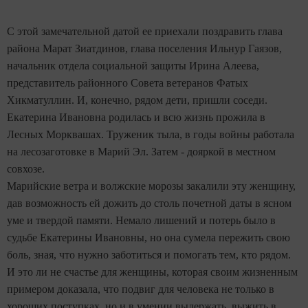
С этой замечательной датой ее приехали поздравить глава
района Марат Зиатдинов, глава поселения Ильнур Гаязов,
начальник отдела социальной защиты Ирина Алеева,
представитель районного Совета ветеранов Фатых
Хикматуллин. И, конечно, рядом дети, пришли соседи.
Е
катерина Ивановна родилась и всю жизнь прожила в
Лесных Морквашах. Труженик тыла, в годы войны работала
на лесозаготовке в Марий Эл. Затем - дояркой в местном
совхозе.
Марийские ветра и волжские морозы закалили эту женщину,
дав возможность ей дожить до столь почетной даты в ясном
уме и твердой памяти. Немало лишений и потерь было в
судьбе Екатерины Ивановны, но она сумела пережить свою
боль, зная, что нужно заботиться и помогать тем, кто рядом.
И это ли не счастье для женщины, которая своим жизненным
примером доказала, что подвиг для человека не только в
хороших поступках, но и в умении выдержать, выжить в