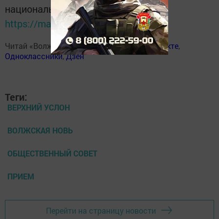
национальном мессенджере MАХ:
https://max.ru/tatmedia
Читай «Волжскую новь» в
Телеграм
,
Вконтакте
,
Одноклассники
,
Дзен
Теги:
ВЕРХНИЙ УСЛОН
ВОЛЖСКАЯ НОВЬ
ОБЩЕСТВЕННЫЙ СОВЕТ
ПРИЕМ
Перейти на страницу новости