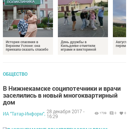
История спасения в
День дружбы в
Август 
Верхнем Услоне: она
Кильдееве отметили
переме
приехала сказать спасибо
играми и викториной
ОБЩЕСТВО
В Нижнекамске соципотечники и врачи
заселились в новый многоквартирный
дом
28 декабря 2017 -
ИА "Татар-Информ",
1739
0
0
16:29