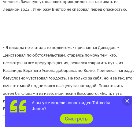
человек. Зачастую утопающих приходилось вытаскивать из
ледяной воды. И ни разу Виктор не спасовал перед опасностью.
- Я никогда не считал это подвигом, - признается Давыдов. -
Действовал по обстоятельствам, стараясь помочь тем, кто,
несмотря на все предупреждения, решался сократить путь, из
Казани до Верхнего Услона добираясь по Волге. Принимая награду,
безусловно чувствовал гордость. Не только за себя, но и за тех, кто
вместе с мной поднимался на сцену за наградой. Подытожить
хотел бы словами из известной песни Высоцкого: «Если, путь
пpоpубая отцовским мечом, ты соленые слезы на ус намотал.
А вы уже видели новое видео Tatmedia
Junior?
Если в жарком бою испытал что-почем, значит, нужные книги
ты в детстве читал!».
Cмотреть