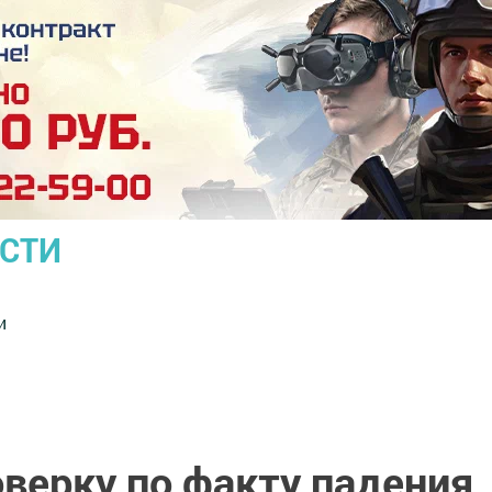
ОСТИ
и
верку по факту падения