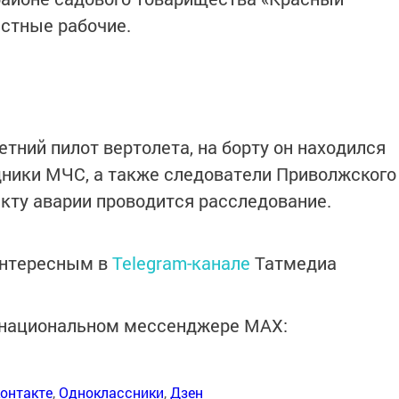
естные рабочие.
етний пилот вертолета, на борту он находился
дники МЧС, а также следователи Приволжского
акту аварии проводится расследование.
интересным в
Telegram-канале
Татмедиа
в национальном мессенджере MАХ:
онтакте
,
Одноклассники
,
Дзен