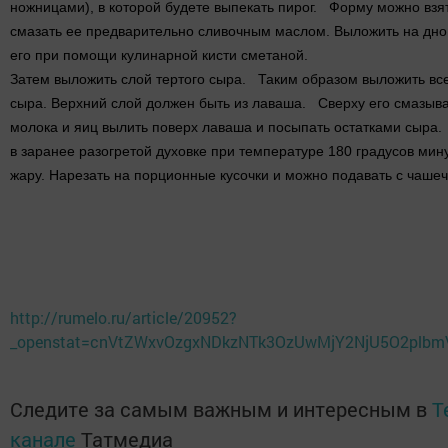
ножницами), в которой будете выпекать пирог. Форму можно взять
смазать ее предварительно сливочным маслом. Выложить на дно
его при помощи кулинарной кисти сметаной.
Затем выложить слой тертого сыра. Таким образом выложить вс
сыра. Верхний слой должен быть из лаваша. Сверху его смазыва
молока и яиц вылить поверх лаваша и посыпать остатками сыра.
в заранее разогретой духовке при температуре 180 градусов мину
жару. Нарезать на порционные кусочки и можно подавать с чаше
http://rumelo.ru/article/20952?
_openstat=cnVtZWxvOzgxNDkzNTk3OzUwMjY2NjU5O2plbm
Следите за самым важным и интересным в
T
канале
Татмедиа