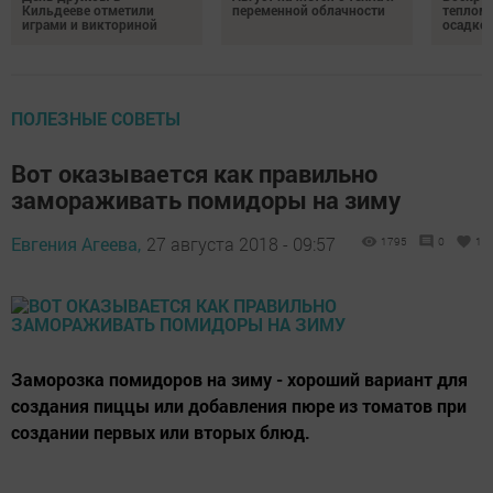
Кильдееве отметили
переменной облачности
теплом 
играми и викториной
осадко
ПОЛЕЗНЫЕ СОВЕТЫ
Вот оказывается как правильно
замораживать помидоры на зиму
Евгения Агеева,
27 августа 2018 - 09:57
1795
0
1
Заморозка помидоров на зиму - хороший вариант для
создания пиццы или добавления пюре из томатов при
создании первых или вторых блюд.