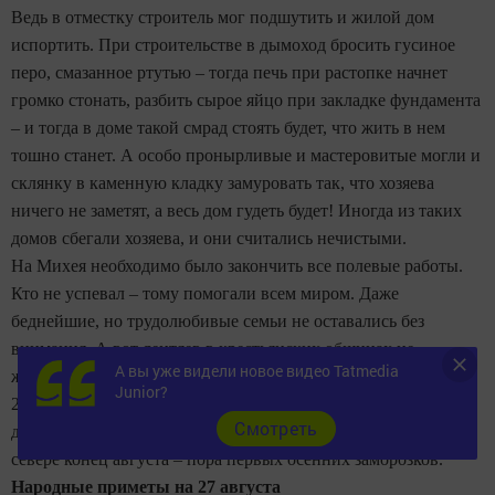
Ведь в отместку строитель мог подшутить и жилой дом
испортить. При строительстве в дымоход бросить гусиное
перо, смазанное ртутью – тогда печь при растопке начнет
громко стонать, разбить сырое яйцо при закладке фундамента
– и тогда в доме такой смрад стоять будет, что жить в нем
тошно станет. А особо пронырливые и мастеровитые могли и
склянку в каменную кладку замуровать так, что хозяева
ничего не заметят, а весь дом гудеть будет! Иногда из таких
домов сбегали хозяева, и они считались нечистыми.
На Михея необходимо было закончить все полевые работы.
Кто не успевал – тому помогали всем миром. Даже
беднейшие, но трудолюбивые семьи не оставались без
внимания. А вот лентяев в крестьянских общинах не
А вы уже видели новое видео Tatmedia
жаловали. Мол, сами виноваты в своих несчастьях.
Junior?
27 августа – начало астрономической осени. Обычно в этот
Cмотреть
день начинается первый осенний листопад. На русском
севере конец августа – пора первых осенних заморозков.
Народные приметы на 27 августа