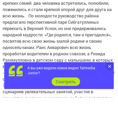
крепких семей: два человека встретились, полюбили,
поженились и стали крепкой опорой друг для друга на
всю жизнь. По молодости руководство района
предлагало перспективной паре Сибгатуллиных
переехать в Верхний Услон, но они придерживались
народной мудрости: «Где родился, там и пригодился»,
посвятив всю свою жизнь малой родине и своим
односельчанам. Раис Анварович всю жизнь
проработал водителем в родном совхозе, а Ризида
Рахимулловна в детском саду с малышами, в которых
вкладывала душу.
А вы уже видели новое видео Tatmedia
- Жизнь и профессию мамы никак нельзя отделить друг
Junior?
от друга. Для нее работа всегда была превыше всего.
Cмотреть
Это не только воспитание детей, но и составление
сценариев увлекательных занятий, участие в
концертах, различных конкурсах, работа с родителями,
экскурсии и многое другое, - вспоминает сегодня ее
дочь Аделя. - Бывало, что иногда даже папа делал
замечание, что детский сад для нее был на первом