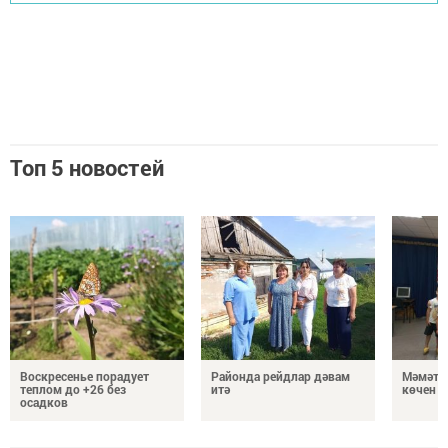
Топ 5 новостей
Воскресенье порадует
Районда рейдлар дәвам
Мәмәтх
теплом до +26 без
итә
көчен 
осадков