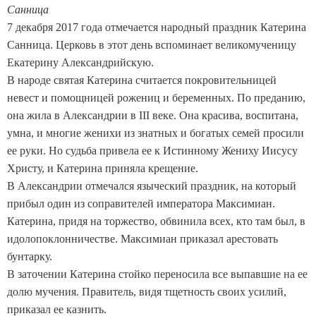
Санница
7 декабря 2017 года отмечается народный праздник Катерина
Санница. Церковь в этот день вспоминает великомученицу
Екатерину Александрийскую.
В народе святая Катерина считается покровительницей
невест и помощницей рожениц и беременных. По преданию,
она жила в Александрии в III веке. Она красива, воспитана,
умна, и многие женихи из знатных и богатых семей просили
ее руки. Но судьба привела ее к Истинному Жениху Иисусу
Христу, и Катерина приняла крещение.
В Александрии отмечался языческий праздник, на который
прибыл один из соправителей императора Максимиан.
Катерина, придя на торжество, обвинила всех, кто там был, в
идолопоклонничестве. Максимиан приказал арестовать
бунтарку.
В заточении Катерина стойко переносила все выпавшие на ее
долю мучения. Правитель, видя тщетность своих усилий,
приказал ее казнить.