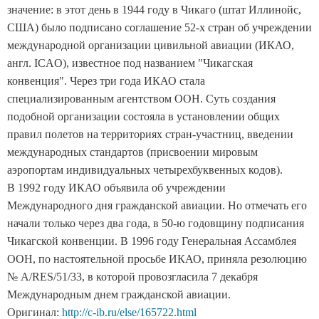
значение: в этот день в 1944 году в Чикаго (штат Иллинойс,
США) было подписано соглашение 52-х стран об учреждении
международной организации цивильной авиации (ИКАО,
англ. ICAO), известное под названием "Чикагская
конвенция". Через три года ИКАО стала
специализированным агентством ООН. Суть создания
подобной организации состояла в установлении общих
правил полетов на территориях стран-участниц, введении
международных стандартов (присвоении мировым
аэропортам индивидуальных четырехбуквенных кодов).
В 1992 году ИКАО объявила об учреждении
Международного дня гражданской авиации. Но отмечать его
начали только через два года, в 50-ю годовщину подписания
Чикагской конвенции. В 1996 году Генеральная Ассамблея
ООН, по настоятельной просьбе ИКАО, приняла резолюцию
№ A/RES/51/33, в которой провозгласила 7 декабря
Международным днем гражданской авиации.
Оригинал:
http://c-ib.ru/else/165722.html