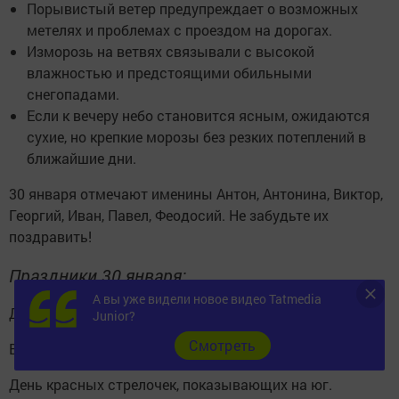
Порывистый ветер предупреждает о возможных
метелях и проблемах с проездом на дорогах.
Изморозь на ветвях связывали с высокой
влажностью и предстоящими обильными
снегопадами.
Если к вечеру небо становится ясным, ожидаются
сухие, но крепкие морозы без резких потеплений в
ближайшие дни.
30 января отмечают именины Антон, Антонина, Виктор,
Георгий, Иван, Павел, Феодосий. Не забудьте их
поздравить!
Праздники 30 января:
А вы уже видели новое видео Tatmedia
День деда Мороза и Снегурки.
Junior?
Cмотреть
Всемирный день принцессы Анастасии.
День красных стрелочек, показывающих на юг.