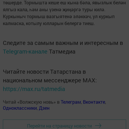
төшерде. Тормышта кеше еш кына бәла, явызлык белән
ялгыз кала, һәм аны үзенә җиңәргә туры килә.
Куркыныч тормыш вазгыятенә эләккәч, ул куркып
калмаска, котылу юлларын белергә тиеш.
Следите за самым важным и интересным в
Telegram-канале
Татмедиа
Читайте новости Татарстана в
национальном мессенджере MАХ:
https://max.ru/tatmedia
Читай «Волжскую новь» в
Телеграм
,
Вконтакте
,
Одноклассники
,
Дзен
Перейти на страницу новости