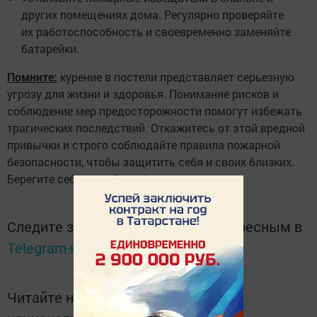
других помещениях дома. Регулярно проверяйте
их работоспособность и своевременно заменяйте
батарейки.
Помните:
курение в постели представляет серьезную
угрозу для жизни и здоровья. Понимание рисков и
соблюдение мер предосторожности помогут избежать
трагических последствий. Откажитесь от этой вредной
привычки и строго соблюдайте правила пожарной
безопасности, чтобы защитить себя и своих близких.
Берегите себя и свой дом!
Следите за самым важным и интересным в
Telegram-канале
Татмедиа
Читайте новости Татарстана в