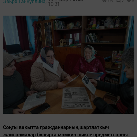
Зөһрә Гайнуллина,
740
0
0
10:31
Соңгы вакытта гражданнарның шартлаткыч
җайланмалар булырга мөмкин шикле предметларны