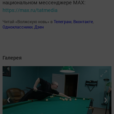
национальном мессенджере MАХ:
https://max.ru/tatmedia
Читай «Волжскую новь» в
Телеграм
,
Вконтакте
,
Одноклассники
,
Дзен
Галерея
❮
❯