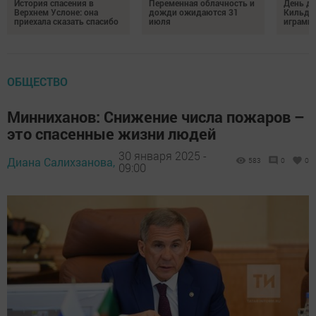
История спасения в
Переменная облачность и
День д
Верхнем Услоне: она
дожди ожидаются 31
Кильде
приехала сказать спасибо
июля
играми 
ОБЩЕСТВО
Минниханов: Снижение числа пожаров –
это спасенные жизни людей
30 января 2025 -
Диана Салихзанова,
583
0
0
09:00