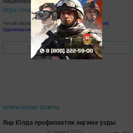
национальном мессенджере MАХ:
https://max.ru/tatmedia
Читай «Волжскую новь» в
Телеграм
,
Вконтакте
,
Одноклассники
,
Дзен
Перейти на страницу новости
ЮГАРЫ ОСЛАН. ТАТАРЧА
Яңа Юлда профилактик әңгәмә узды
30 января 2025 -