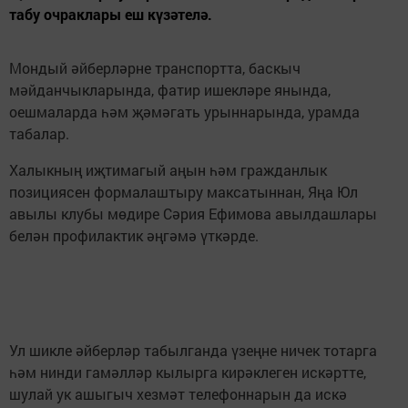
табу очраклары еш күзәтелә.
Мондый әйберләрне транспортта, баскыч
мәйданчыкларында, фатир ишекләре янында,
оешмаларда һәм җәмәгать урыннарында, урамда
табалар.
Халыкның иҗтимагый аңын һәм гражданлык
позициясен формалаштыру максатыннан, Яңа Юл
авылы клубы мөдире Сәрия Ефимова авылдашлары
белән профилактик әңгәмә үткәрде.
Ул шикле әйберләр табылганда үзеңне ничек тотарга
һәм нинди гамәлләр кылырга кирәклеген искәртте,
шулай ук ашыгыч хезмәт телефоннарын да искә