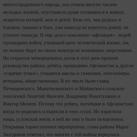
многострадального народа, она отняла многие тысячи
молодых жизней, опустошила души оставшихся в живых,
осиротила матерей, жен и детей. Боль тех, чьи родные и
близкие, павшие в боях, уже никогда не вернутся домой, не
утихнет никогда. И еще долго поколение «афганцев»- людей
прошедших войну, узнавший цену человеческой жизни, так
не похоже будет на своих никогда не воевавших сверстников.
На открытие мемориальных досок в этот день пришли
руководство района, ребята, прошедшие Афганистан и другие
«горячие точки», учащиеся школы и гимназии, пенсионеры,
ветераны, общественники. В их числе были главы
Печищинского, Маматкозинского и Майанского сельских
поселений Леонтий Яковлев, Владимир Никитушкин и
Виктор Михеев. Потому что ребята, погибшие в Афганистане
когда-то родились и выросли в этих селах. Их взрастила
наша, услонская земля, в ней же они и были похоронены.
Открывая торжественное мероприятие, глава района Марат
Зиатдинов отметил, что м
ногие с той войны вернулись