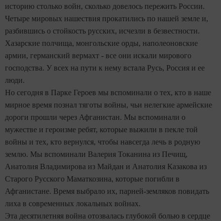
историю столько войн, сколько довелось пережить России.
Четыре мировых нашествия прокатились по нашей земле и,
разбившись о стойкость русских, исчезли в безвестности.
Хазарские полчища, монгольские орды, наполеоновские
армии, германский вермахт - все они искали мирового
господства. У всех на пути к нему встала Русь, Россия и ее
люди.
Но сегодня в Парке Героев мы вспоминали о тех, кто в наше
мирное время познал тяготы войны, чьи нелегкие армейские
дороги прошли через Афганистан. Мы вспоминали о
мужестве и героизме ребят, которые выжили в пекле той
войны и тех, кто вернулся, чтобы навсегда лечь в родную
землю. Мы вспоминали Валерия Токанина из Печищ,
Анатолия Владимирова из Майдан и Анатолия Казакова из
Старого Русского Маматкозина, которые погибли в
Афганистане. Время выбрало их, парней-земляков повидать
лиха в современных локальных войнах.
Эта десятилетняя война отозвалась глубокой болью в сердце