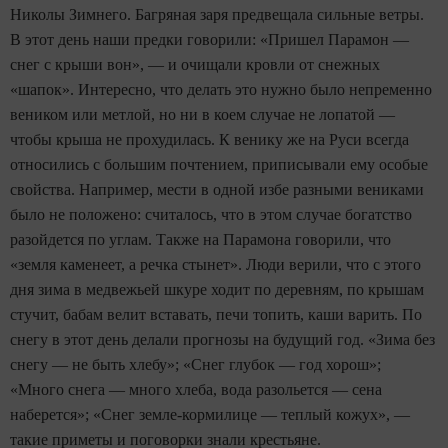
Николы Зимнего. Багряная заря предвещала сильные ветры.
В этот день наши предки говорили: «Пришел Парамон —
снег с крыши вон», — и очищали кровли от снежных
«шапок». Интересно, что делать это нужно было непременно
веником или метлой, но ни в коем случае не лопатой —
чтобы крыша не прохудилась. К венику же на Руси всегда
относились с большим почтением, приписывали ему особые
свойства. Например, мести в одной избе разными вениками
было не положено: считалось, что в этом случае богатство
разойдется по углам. Также на Парамона говорили, что
«земля каменеет, а речка стынет». Люди верили, что с этого
дня зима в медвежьей шкуре ходит по деревням, по крышам
стучит, бабам велит вставать, печи топить, каши варить. По
снегу в этот день делали прогнозы на будущий год. «Зима без
снегу — не быть хлебу»; «Снег глубок — год хорош»;
«Много снега — много хлеба, вода разольется — сена
наберется»; «Снег земле-кормилице — теплый кожух», —
такие приметы и поговорки знали крестьяне.