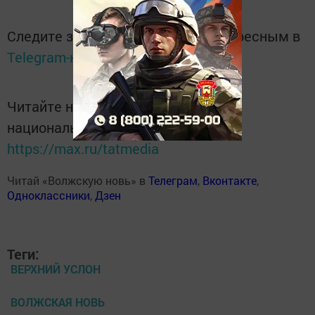
Следите за самым важным и интересным в
Telegram-канале
Татмедиа
Читайте новости Татарстана в
национальном мессенджере MАХ:
https://max.ru/tatmedia
Читай «Волжскую новь» в
Телеграм
,
Вконтакте
,
Одноклассники
,
Дзен
Теги:
ВЕРХНИЙ УСЛОН
ВОЛЖСКАЯ НОВЬ