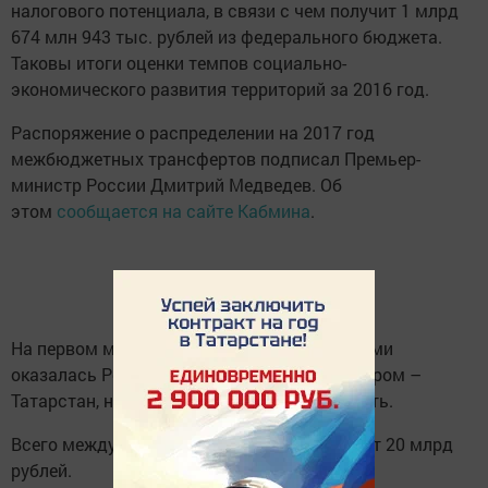
налогового потенциала, в связи с чем получит 1 млрд
674 млн 943 тыс. рублей из федерального бюджета.
Таковы итоги оценки темпов социально-
экономического развития территорий за 2016 год.
Распоряжение о распределении на 2017 год
межбюджетных трансфертов подписал Премьер-
министр России Дмитрий Медведев. Об
этом
сообщается на сайте Кабмина
.
На первом месте с наилучшими результатами
оказалась Республики Саха (Якутия), на втором –
Татарстан, на третьем – Московская область.
Всего между 40 субъектами РФ распределят 20 млрд
рублей.