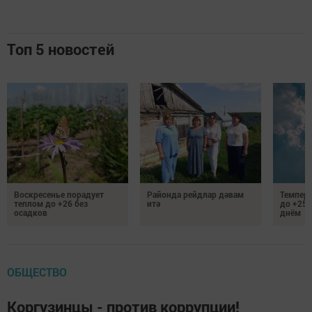
Топ 5 новостей
Воскресенье порадует
Районда рейдлар дәвам
Темпер
теплом до +26 без
итә
до +25 
осадков
днём
ОБЩЕСТВО
Коргузинцы - против коррупции!