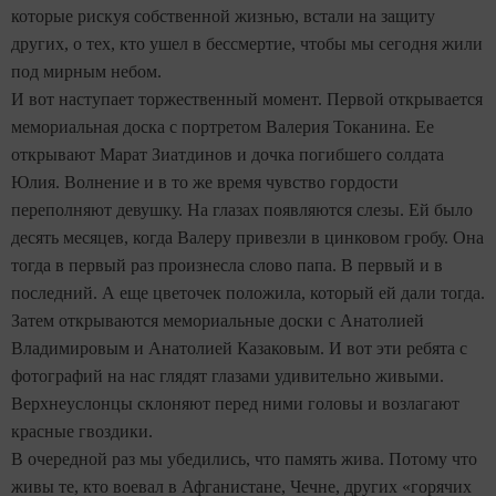
которые рискуя собственной жизнью, встали на защиту
других, о тех, кто ушел в бессмертие, чтобы мы сегодня жили
под мирным небом.
И вот наступает торжественный момент. Первой открывается
мемориальная доска с портретом Валерия Токанина. Ее
открывают Марат Зиатдинов и дочка погибшего солдата
Юлия. Волнение и в то же время чувство гордости
переполняют девушку. На глазах появляются слезы. Ей было
десять месяцев, когда Валеру привезли в цинковом гробу. Она
тогда в первый раз произнесла слово папа. В первый и в
последний. А еще цветочек положила, который ей дали тогда.
Затем открываются мемориальные доски с Анатолией
Владимировым и Анатолией Казаковым. И вот эти ребята с
фотографий на нас глядят глазами удивительно живыми.
Верхнеуслонцы склоняют перед ними головы и возлагают
красные гвоздики.
В очередной раз мы убедились, что память жива. Потому что
живы те, кто воевал в Афганистане, Чечне, других «горячих