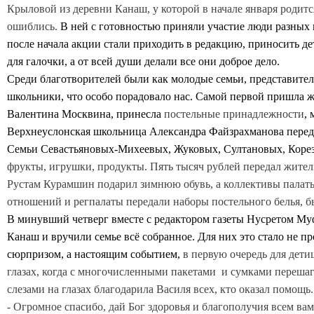
Крыловой из деревни Канаш, у которой в начале января родитс
ошиблись.
В ней с готовностью приняли участие люди разных 
после начала акции стали приходить в редакцию, приносить де
для галочки, а от всей души делали все они доброе дело.
Среди благотворителей были как молодые семьи, представител
школьники, что особо порадовало нас. Самой первой пришла 
Валентина Москвина, принесла
постельные принадлежности
,
Верхнеуслонская школьница Александра Файзрахманова переда
Семьи Севастьяновых-Михеевых, Жуковых, Султановых, Кор
фрукты, игрушки, продукты. Пять тысяч рублей передал жите
Рустам Курамшин подарил зимнюю обувь, а коллективы палат
отношений и регпалаты передали наборы постельного белья, 
В минувший четверг вместе с редактором газеты Нусретом М
Канаш и вручили семье всё собранное. Для них это стало не
сюрпризом, а настоящим событием,
в первую очередь для дети
глазах, когда с многочисленными пакетами и сумками перешаг
слезами на глазах благодарила Василя всех, кто оказал помощь.
- Огромное спасибо, дай Бог здоровья и благополучия всем вам 