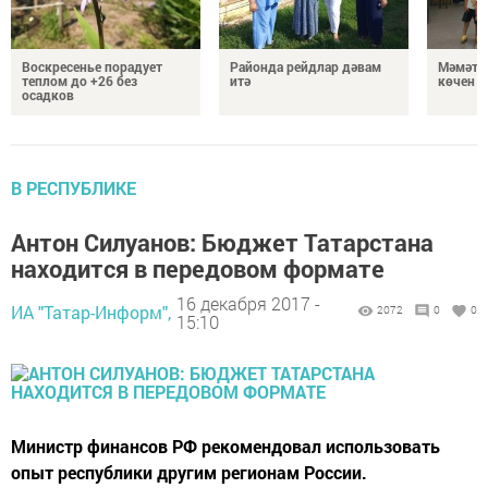
Воскресенье порадует
Районда рейдлар дәвам
Мәмәтх
теплом до +26 без
итә
көчен 
осадков
В РЕСПУБЛИКЕ
Антон Силуанов: Бюджет Татарстана
находится в передовом формате
16 декабря 2017 -
ИА "Татар-Информ",
2072
0
0
15:10
Министр финансов РФ рекомендовал использовать
опыт республики другим регионам России.