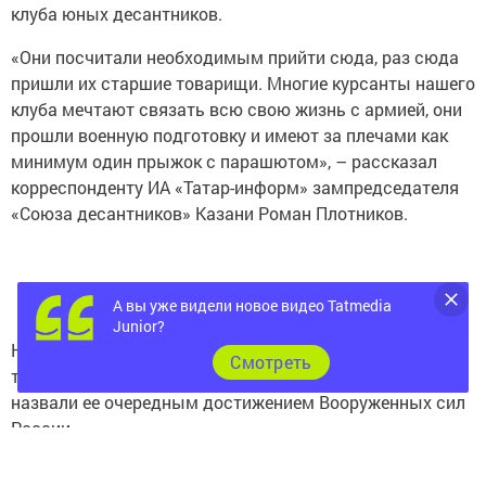
клуба юных десантников.
«Они посчитали необходимым прийти сюда, раз сюда
пришли их старшие товарищи. Многие курсанты нашего
клуба мечтают связать всю свою жизнь с армией, они
прошли военную подготовку и имеют за плечами как
минимум один прыжок с парашютом», – рассказал
корреспонденту ИА «Татар-информ» зампредседателя
«Союза десантников» Казани Роман Плотников.
А вы уже видели новое видео Tatmedia
Junior?
На митинге была особо отмечена победа над
Cмотреть
террористами в Сирии. Участники мероприятия
назвали ее очередным достижением Вооруженных сил
России.
«4 декабря 2017 года Президент Владимир Путин