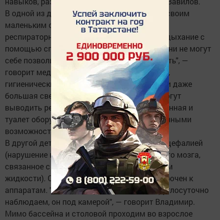
навыков, развивает моторику", — поясняет Вавилов.
В одной из детских палат живет Гулюза со своим
маленьким сыном, которому необходима
респираторная поддержка (искусственное дыхание с
помощью специального аппарата). "Дома они не могут
себе позволить такие процедуры, а у нас есть", —
говорит медсестра. В палате — две кровати,
гигиенические принадлежности, телевизор и даже
большая светлая лоджия, куда родители могут
выводить ребенка, если нельзя на улицу. Ванная и
туалет оборудованы для людей с ограниченными
возможностями.
В другой детской палате — ребенок с гидроцефалией
(нарушение нормального развития головного мозга,
связанное с чрезмерным накоплением в нем
жидкости). Он совсем не двигается и подключен к
аппаратам. "За такими пациентами мы круглосуточно
наблюдаем, он под камерой", — говорит Владимир.
Мимо бассейна и столовой проходим во взрослое