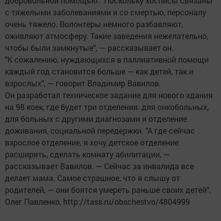
добровольной помощью. "Поскольку хосписы связаны
с тяжелыми заболеваниями и со смертью, персоналу
очень тяжело. Волонтеры немного разбавляют,
оживляют атмосферу. Такие заведения нежелательно,
чтобы были замкнутые", — рассказывает он.
"К сожалению, нуждающихся в паллиативной помощи
каждый год становится больше — как детей, так и
взрослых", — говорит Владимир Вавилов.
Он разработал техническое задание для нового здания
на 98 коек, где будет три отделения: для онкобольных,
для больных с другими диагнозами и отделение
доживания, социальной передержки. "А где сейчас
взрослое отделение, я хочу детское отделение
расширить, сделать комнату абилитации, —
рассказывает Вавилов. — Сейчас за инвалида все
делает мама. Самое страшное, что я слышу от
родителей, — они боятся умереть раньше своих детей".
Олег Павленко, http://tass.ru/obschestvo/4804999