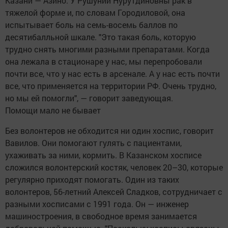
Казани — Азино. У Рушунии Нурутдиновны рак в
тяжелой форме и, по словам Городиловой, она
испытывает боль на семь-восемь баллов по
десятибалльной шкале. "Это такая боль, которую
трудно снять многими разными препаратами. Когда
она лежала в стационаре у нас, мы перепробовали
почти все, что у нас есть в арсенале. А у нас есть почти
все, что применяется на территории РФ. Очень трудно,
но мы ей помогли", — говорит заведующая.
Помощи мало не бывает
Без волонтеров не обходится ни один хоспис, говорит
Вавилов. Они помогают гулять с пациентами,
ухаживать за ними, кормить. В Казанском хосписе
сложился волонтерский костяк, человек 20–30, которые
регулярно приходят помогать. Один из таких
волонтеров, 56-летний Алексей Сладков, сотрудничает с
разными хосписами с 1991 года. Он — инженер
машиностроения, в свободное время занимается