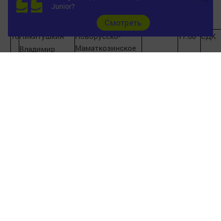
Junior?
Ольга
Cмотреть
Николаевна
10
Никитушкин
Новорусско-
17.00
СДК
Маматкозинское
Владимир
СП
Викторович
11
Яковлев
Печищинское СП
14.02.2018
17.00
СДК
Леонтий
Владимирович
12
Отчетное
заседание Совета
19.02.2018
10.00
РДК
Верхнеуслонского
муниципального района
13
Коткова
Кураловское СП
20.02.2018
17.00
СДК
Лидия
Ивановна
14
Идиятуллин
Вахитовское СП
15.00
школ
Марат
21.02.2018
Каюмович