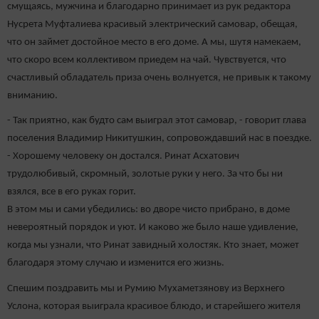
смущаясь, мужчина и благодарно принимает из рук редактора
Нусрета Муфталиева красивый электрический самовар, обещая,
что он займет достойное место в его доме. А мы, шутя намекаем,
что скоро всем коллективом приедем на чай. Чувствуется, что
счастливый обладатель приза очень волнуется, не привык к такому
вниманию.
- Так приятно, как будто сам выиграл этот самовар, - говорит глава
поселения Владимир Никитушкин, сопровождавший нас в поездке.
- Хорошему человеку он достался. Ринат Асхатович
трудолюбивый, скромный, золотые руки у него. За что бы ни
взялся, все в его руках горит.
В этом мы и сами убедились: во дворе чисто прибрано, в доме
невероятный порядок и уют. И каково же было наше удивление,
когда мы узнали, что Ринат завидный холостяк. Кто знает, может
благодаря этому случаю и изменится его жизнь.
Спешим поздравить мы и Румию Мухаметзянову из Верхнего
Услона, которая выиграла красивое блюдо, и старейшего жителя