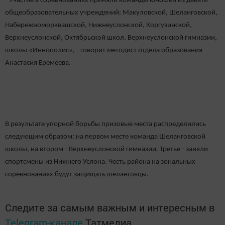
- Участие в соревнованиях приняли команды юношей из девяти
общеобразовательных учреждений: Макуловской, Шеланговской,
Набережноморквашской, Нижнеуслонской, Коргузинской,
Верхнеуслонской, Октябрьской школ, Верхнеуслонской гимназии,
школы «Иннополис», - говорит методист отдела образования
Анастасия Еремеева.
В результате упорной борьбы призовые места распределились
следующим образом: на первом месте команда Шеланговской
школы, на втором - Верхнеуслонской гимназии. Третье - заняли
спортсмены из Нижнего Услона. Честь района на зональных
соревнованиях будут защищать шеланговцы.
Следите за самым важным и интересным в
Telegram-канале
Татмедиа