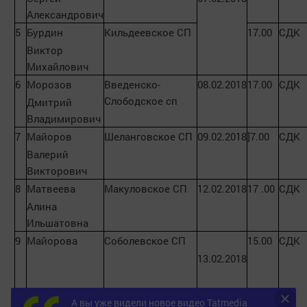
Александрович
5
Бурдин
Кильдеевское СП
17.00
СДК
Виктор
Михайлович
6
Морозов
Введенско-
08.02.2018
17.00
СДК
Слободское сп
Дмитрий
Владимирович
7
Майоров
Шеланговское СП
09.02.2018
]7.00
СДК
Валерий
Викторович
8
Матвеева
Макуловское СП
12.02.2018
17 .00
СДК
Алина
Ильшатовна
9
Майорова
Соболевское СП
15.00
СДК
13.02.2018
А вы уже видели новое видео Tatmedia