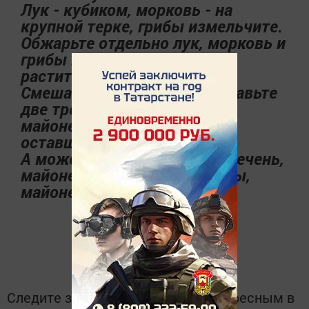
Лук - кубиком, морковь - на
крупной терке, грибы измельчите.
Обжарьте отдельно лук, морковь и
грибы на разогретом
растительном масле.
Смешайте ингредиенты, добавьте
две трети сыра, заправьте
майонезом и посыпьте
оставшимся сыром.
А можете собрать слоями: печень,
майонез, лук, морковь, грибы,
майонез, сыр.
Следите за самым важным и интересным в