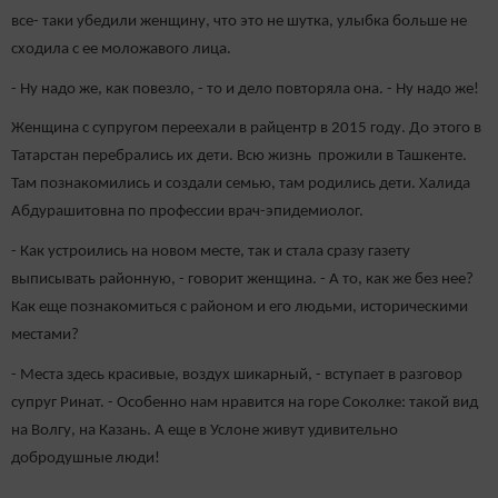
все- таки убедили женщину, что это не шутка, улыбка больше не
сходила с ее моложавого лица.
- Ну надо же, как повезло, - то и дело повторяла она. - Ну надо же!
Женщина с супругом переехали в райцентр в 2015 году. До этого в
Татарстан перебрались их дети. Всю жизнь прожили в Ташкенте.
Там познакомились и создали семью, там родились дети. Халида
Абдурашитовна по профессии врач-эпидемиолог.
- Как устроились на новом месте, так и стала сразу газету
выписывать районную, - говорит женщина. - А то, как же без нее?
Как еще познакомиться с районом и его людьми, историческими
местами?
- Места здесь красивые, воздух шикарный, - вступает в разговор
супруг Ринат. - Особенно нам нравится на горе Соколке: такой вид
на Волгу, на Казань. А еще в Услоне живут удивительно
добродушные люди!