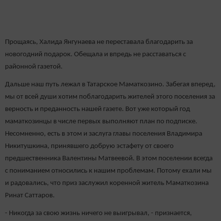
Прощаясь, Халида Янгунаева не переставала благодарить за
новогодний подарок. Обещала и впредь не расставаться с
районной газетой.
Дальше наш путь лежал в Татарское Маматкозино. Забегая вперед,
мы от всей души хотим поблагодарить жителей этого поселения за
верность и преданность нашей газете. Вот уже который год
маматкозинцы в числе первых выполняют план по подписке.
Несомненно, есть в этом и заслуга главы поселения Владимира
Никитушкина, принявшего добрую эстафету от своего
предшественника Валентины Матвеевой. В этом поселении всегда
с пониманием относились к нашим проблемам. Потому ехали мы
и радовались, что приз заслужил коренной житель Маматкозина
Ринат Саттаров.
- Никогда за свою жизнь ничего не выигрывал, - признается,