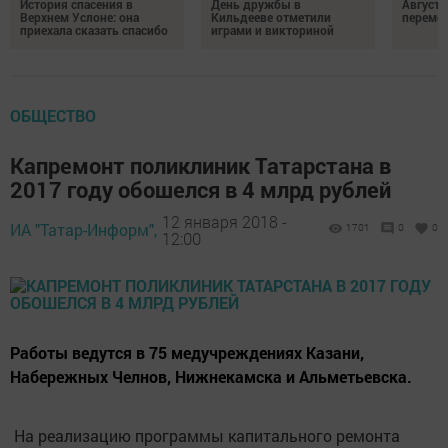
История спасения в
День дружбы в
Август 
Верхнем Услоне: она
Кильдееве отметили
переме
приехала сказать спасибо
играми и викториной
ОБЩЕСТВО
Капремонт поликлиник Татарстана в
2017 году обошелся в 4 млрд рублей
12 января 2018 -
ИА "Татар-Информ",
1701
0
0
12:00
Работы ведутся в 75 медучреждениях Казани,
Набережных Челнов, Нижнекамска и Альметьевска.
На реализацию программы капитального ремонта