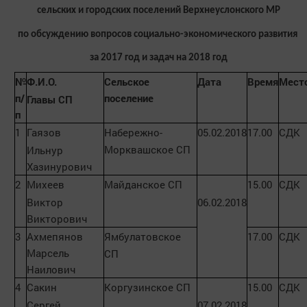
сельских и городских поселений Верхнеуслонского МР
по обсуждению вопросов социально-экономического развития
за 2017 год и задач на 2018 год
№
Ф.И.О.
Сельское
Дата
Время
Мест
п/
поселение
Главы СП
п
1
Гаязов
Набережно-
05.02.2018
17.00
СДК
Морквашское СП
Ильнур
Хазинурович
2
Михеев
Майданское СП
15.00
СДК
Виктор
06.02.2018
Викторович
3
Ахмепянов
Ямбулатовское
17.00
СДК
Марсель
СП
Наилович
4
Сакин
Коргузинское СП
15.00
СДК
Сергей
07.02.2018