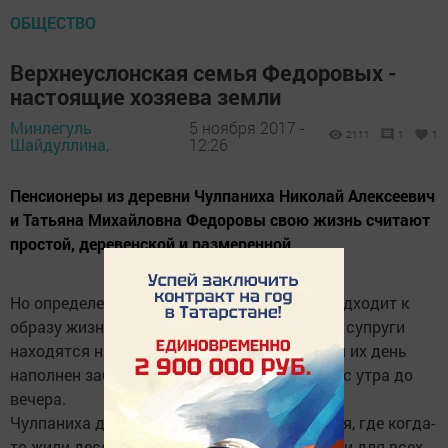
ОБЩЕСТВО
Верхнеуслонская семья Федоровых -
настоящие хозяева земли
Минлегуль
5 ноября 2017 -
2111
1
1
Шайдуллина,
12:26
Пенсионеры из деревни Чулпаниха Николай Алексеевич
и Татьяна Михайловна Федоровы свою жизнь считают
простой, деревенской и размеренной.
Но определение «размеренный» никак не подходит к
образу жизни этих энергичных людей. Хотя супруги
находятся на заслуженном отдыхе, каждый их день
наполнен заботами, повседневным трудом с утра до
вечера.
Чулпаниха для моих героев - родная деревня, где когда-
то жили десятки семей, было много народу и для всех