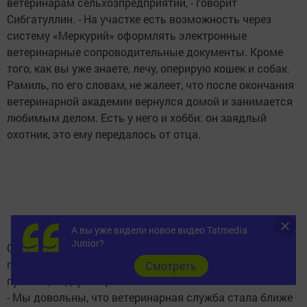
ветеринарам сельхозпредприятий, - говорит
Сибгатуллин. - На участке есть возможность через
систему «Меркурий» оформлять электронные
ветеринарные сопроводительные документы. Кроме
того, как вы уже знаете, лечу, оперирую кошек и собак.
Рамиль, по его словам, не жалеет, что после окончания
ветеринарной академии вернулся домой и занимается
любимым делом. Есть у него и хобби: он заядлый
охотник, это ему передалось от отца.
А вы уже видели новое видео Tatmedia
Junior?
О работе ветеринарного участка и его врача
положительно отзываются и жители населенных
Cмотреть
пунктов, содержащие животных.
- Мы довольны, что ветеринарная служба стала ближе