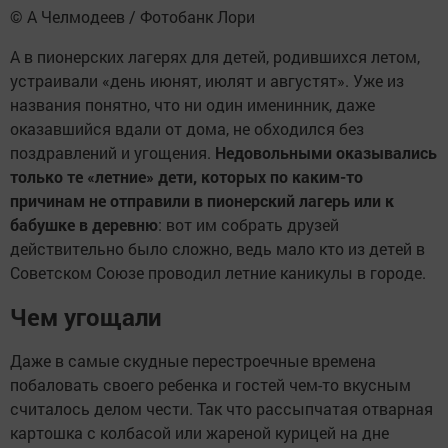
© A Челмодеев / Фотобанк Лори
А в пионерских лагерях для детей, родившихся летом,
устраивали «день июнят, июлят и августят». Уже из
названия понятно, что ни один именинник, даже
оказавшийся вдали от дома, не обходился без
поздравлений и угощения.
Недовольными оказывались
только те «летние» дети, которых по каким-то
причинам не отправили в пионерский лагерь или к
бабушке в деревню
: вот им собрать друзей
действительно было сложно, ведь мало кто из детей в
Советском Союзе проводил летние каникулы в городе.
Чем угощали
Даже в самые скудные перестроечные времена
побаловать своего ребенка и гостей чем-то вкусным
считалось делом чести. Так что рассыпчатая отварная
картошка с колбасой или жареной курицей на дне