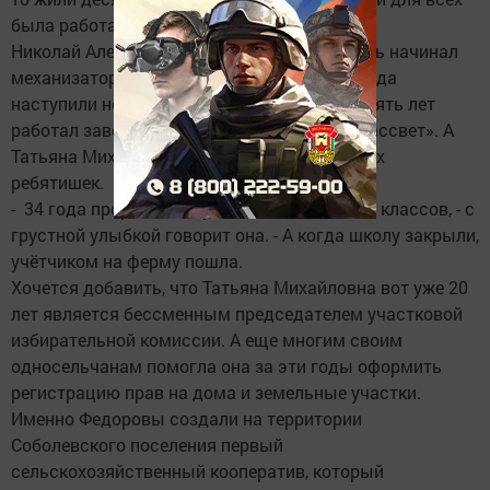
была работа.
Николай Алексеевич трудовую деятельность начинал
механизатором в своем колхозе. Потом, когда
наступили не лучшие для села времена, девять лет
работал заведующим фермой в колхозе «Рассвет». А
Татьяна Михайловна учила в школе местных
ребятишек.
- 34 года проработала учителем начальных классов, - с
грустной улыбкой говорит она. - А когда школу закрыли,
учётчиком на ферму пошла.
Хочется добавить, что Татьяна Михайловна вот уже 20
лет является бессменным председателем участковой
избирательной комиссии. А еще многим своим
односельчанам помогла она за эти годы оформить
регистрацию прав на дома и земельные участки.
Именно Федоровы создали на территории
Соболевского поселения первый
сельскохозяйственный кооператив, который