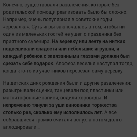
Конечно, существовали развлечения, которые без
родительской помощи реализовать было бы сложно.
Например, очень популярная в советские годы
«срезалка». Суть игры заключалась в том, чтобы ни
один из маленьких гостей не ушел с праздника без
приятного сувенира.
На веревку или ленту на нитках
подвешивали сладости или небольшие игрушки, и
каждый ребенок с завязанными глазами должен был
срезать себе подарок
. Апофеоз веселья наступал тогда,
когда кто-то из участников перерезал саму веревку.
На детских днях рождения были и другие развлечения:
разыгрывали сценки, танцевали под пластинки или
магнитофонные записи, водили хороводы.
И
непременно тянули за уши виновника торжества
столько раз, сколько ему исполнилось лет
. А все
собравшиеся громко считали вслух, а потом долго
аплодировали…