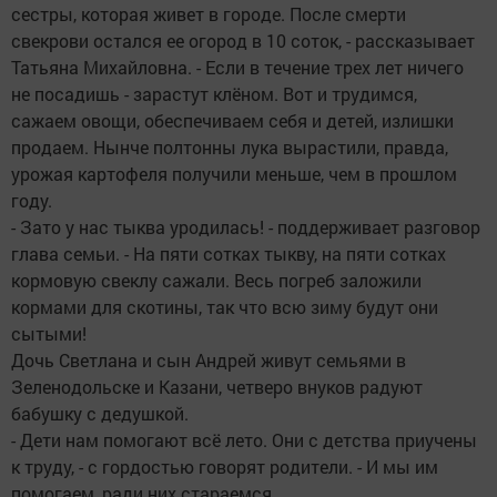
сестры, которая живет в городе. После смерти
свекрови остался ее огород в 10 соток, - рассказывает
Татьяна Михайловна. - Если в течение трех лет ничего
не посадишь - зарастут клёном. Вот и трудимся,
сажаем овощи, обеспечиваем себя и детей, излишки
продаем. Нынче полтонны лука вырастили, правда,
урожая картофеля получили меньше, чем в прошлом
году.
- Зато у нас тыква уродилась! - поддерживает разговор
глава семьи. - На пяти сотках тыкву, на пяти сотках
кормовую свеклу сажали. Весь погреб заложили
кормами для скотины, так что всю зиму будут они
сытыми!
Дочь Светлана и сын Андрей живут семьями в
Зеленодольске и Казани, четверо внуков радуют
бабушку с дедушкой.
- Дети нам помогают всё лето. Они с детства приучены
к труду, - с гордостью говорят родители. - И мы им
помогаем, ради них стараемся.