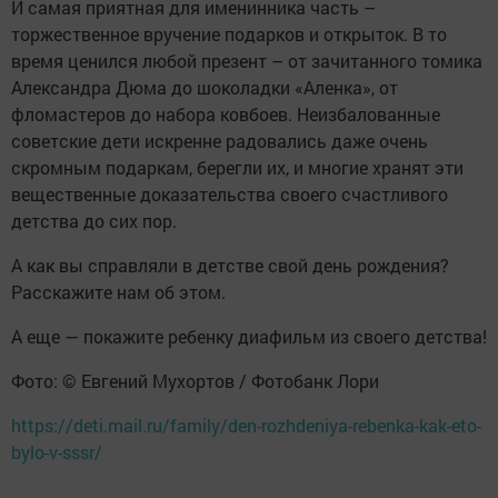
И самая приятная для именинника часть –
торжественное вручение подарков и открыток. В то
время ценился любой презент – от зачитанного томика
Александра Дюма до шоколадки «Аленка», от
фломастеров до набора ковбоев. Неизбалованные
советские дети искренне радовались даже очень
скромным подаркам, берегли их, и многие хранят эти
вещественные доказательства своего счастливого
детства до сих пор.
А как вы справляли в детстве свой день рождения?
Расскажите нам об этом.
А еще — покажите ребенку диафильм из своего детства!
Фото: © Евгений Мухортов / Фотобанк Лори
https://deti.mail.ru/family/den-rozhdeniya-rebenka-kak-eto-
bylo-v-sssr/