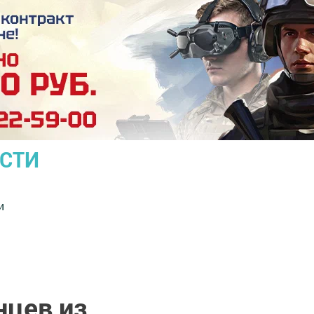
ОСТИ
и
нцев из