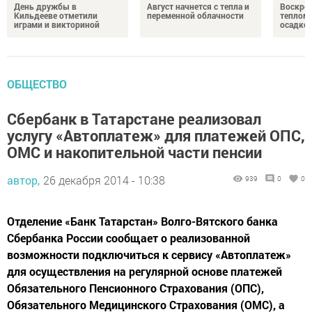
День дружбы в
Август начнется с тепла и
Воскрес
Кильдееве отметили
переменной облачности
теплом 
играми и викториной
осадко
ОБЩЕСТВО
Сбербанк в Татарстане реализовал
услугу «Автоплатеж» для платежей ОПС,
ОМС и накопительной части пенсии
автор,
26 декабря 2014 - 10:38
939
0
0
Отделение «Банк Татарстан» Волго-Вятского банка
Сбербанка России сообщает о реализованной
возможности подключиться к сервису «Автоплатеж»
для осуществления на регулярной основе платежей
Обязательного Пенсионного Страхования (ОПС),
Обязательного Медицинского Страхования (ОМС), а