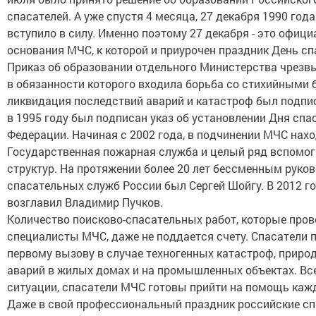
спасателей. А уже спустя 4 месяца, 27 декабря 1990 год
вступило в силу. Именно поэтому 27 декабря - это офиц
основания МЧС, к которой и приурочен праздник День сп
Приказ об образовании отдельного Министерства чрезв
в обязанности которого входила борьба со стихийными 
ликвидация последствий аварий и катастроф был подписа
в 1995 году был подписан указ об установлении Дня спа
Федерации. Начиная с 2002 года, в подчинении МЧС нах
Государственная пожарная служба и целый ряд вспомо
структур. На протяжении более 20 лет бессменным руко
спасательных служб России был Сергей Шойгу. В 2012 г
возглавил Владимир Пучков.
Количество поисково-спасательных работ, которые пров
специалисты МЧС, даже не поддается счету. Спасатели
первому вызову в случае техногенных катастроф, приро
аварий в жилых домах и на промышленных объектах. Все
ситуации, спасатели МЧС готовы прийти на помощь кажд
Даже в свой профессиональный праздник российские сп