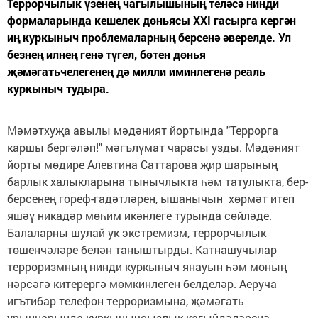
Террорчылык үзенең чагылышының теләсә нинди
формаларында кешелек дөньясы XXI гасырга кергән
иң куркыныч проблемаларның берсенә әверелде. Ул
безнең илнең генә түгел, бөтен дөнья
җәмәгатьчелегенең дә милли иминлегенә реаль
куркыныч тудыра.
Мәмәтхуҗа авылы мәдәният йортында "Террорга
каршы бергәләп!" мәгълүмат чарасы узды. Мәдәният
йорты мөдире Алевтина Саттарова җир шарының
барлык халыкларына тынычлыкта һәм татулыкта, бер-
берсенең гореф-гадәтләрен, ышанычын хөрмәт итеп
яшәү никадәр мөһим икәнлеге турында сөйләде.
Балаларны шулай ук экстремизм, террорчылык
төшенчәләре белән таныштырды. Катнашучылар
терроризмның нинди куркыныч янауын һәм моның
нәрсәгә китерергә мөмкинлеген белделәр. Аеруча
игътибар телефон терроризмына, җәмәгать
урыннарында куркынычсызлык кагыйдәләренә