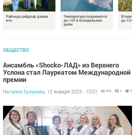
Районда рейдлар дәвам
Температура поднимется
Вторник
итә
до +25 в понедельник
до +24 
днём
ОБЩЕСТВО
Ансамбль «Shocko-ЛАД» из Верхнего
Услона стал Лауреатом Международной
премии
Наталия Бузунова,
12 января 2025 - 10:01
653
0
0