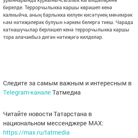
бирелде. Террорчылыкка каршы көрәшеп кенә
калмыйча, аның барлыкка килүен кисәтүнең мөһимрәк
һәм нәтиҗәлерәк булуын һәркем белергә тиеш. Чарада
катнашучылар берләшеп кенә террорчылыкка каршы
тора алачакбыз дигән нәтиҗәгә килделәр.
Следите за самым важным и интересным в
Telegram-канале
Татмедиа
Читайте новости Татарстана в
национальном мессенджере MАХ:
https://max.ru/tatmedia