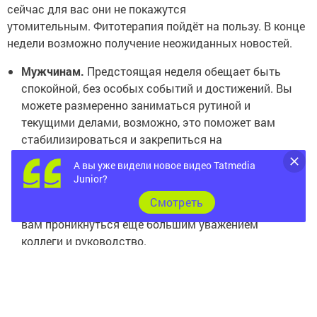
сейчас для вас они не покажутся
утомительным. Фитотерапия пойдёт на пользу. В конце
недели возможно получение неожиданных новостей.
Мужчинам.
Предстоящая неделя обещает быть
спокойной, без особых событий и достижений. Вы
можете размеренно заниматься рутиной и
текущими делами, возможно, это поможет вам
стабилизироваться и закрепиться на
определённом уровне. Скоро ваше финансовое
А вы уже видели новое видео Tatmedia
положение может ухудшиться, но это не повод
Junior?
соглашаться на предложения о быстром
Cмотреть
заработке. Не поддавайтесь иллюзиям, и тогда к
вам проникнуться ещё большим уважением
коллеги и руководство.
Женщинам.
У вас есть шанс распрощаться с
проблемами, которые не отпускали вас последние
несколько лет. Вы почувствуете прилив сил и
готовы будете свернуть горы, чего не сможет не