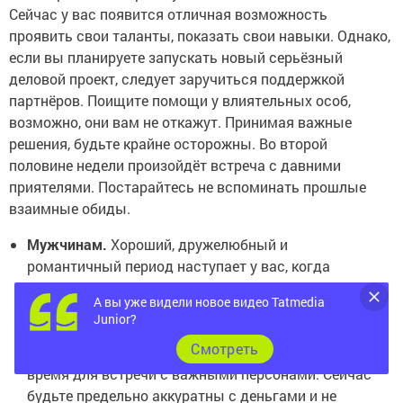
Сейчас у вас появится отличная возможность
проявить свои таланты, показать свои навыки. Однако,
если вы планируете запускать новый серьёзный
деловой проект, следует заручиться поддержкой
партнёров. Поищите помощи у влиятельных особ,
возможно, они вам не откажут. Принимая важные
решения, будьте крайне осторожны. Во второй
половине недели произойдёт встреча с давними
приятелями. Постарайтесь не вспоминать прошлые
взаимные обиды.
Мужчинам.
Хороший, дружелюбный и
романтичный период наступает у вас, когда
можно с кем-то подружиться, обрести новых
А вы уже видели новое видео Tatmedia
единомышленников, ну и влюбиться, конечно. И
Junior?
для работы этот период неплох, на всё должно
Cмотреть
хватить и сил, и времени, и энтузиазма. Удачное
время для встречи с важными персонами. Сейчас
будьте предельно аккуратны с деньгами и не