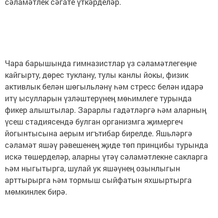
сәламәтлек сәгате үткәрделәр.
Чара барышында гимназистлар үз сәламәтлегеңне
кайгырту, дөрес туклану, тулы канлы йокы, физик
активлык белән шөгыльләнү һәм стресс белән идарә
итү ысулларын үзләштерүнең мөһимлеге турында
фикер алыштылар. Зарарлы гадәтләргә һәм аларның
үсеш стадиясендә булган организмга җимергеч
йогынтысына аерым игътибар бирелде. Яшьләргә
сәламәт яшәү рәвешенең җиде төп принцибы турында
искә төшерделәр, аларны үтәү сәламәтлекне сакларга
һәм ныгытырга, шулай ук яшәүнең озынлыгын
арттырырга һәм тормыш сыйфатын яхшыртырга
мөмкинлек бирә.