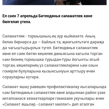
Ел саен 7 апрельдә Бөтендөнья сәламәтлек көне
билгеләп үтелә.
Сәламәтлек - тормышның иң зур кыйммәте. Аның
белән бернәрсә дә – байлык та, җәмгыятьтәге дәрәҗә
дә чагыштырырлык түгел. Бөтендөнья сәламәтлек
көне ел саен бөтен кешелек дөньясына кагыла торган
һәм безнең тормышка турыдан-туры йогынты ясый
торган, кешеләрнең үз сәламәтлекләренә һәм озын
гомерле булуларына кызыксынуын арттыру өчен
сорауларны күтәрә.
Сәламәт яшәү рәвешен профилактикалау кысаларында
һәм Бөтендөнья сәламәтлек көне алдыннан район үзәк
китапханәсе хезмәткәрләре гимназия укучылары өчен
«Сәламәт яшьләр - сәламәт милләт» дип аталган