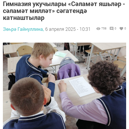
Гимназия укучылары «Сәламәт яшьләр -
сәламәт милләт» сәгатендә
катнаштылар
Зөһрә Гайнуллина,
6 апреля 2025 - 10:31
758
0
0