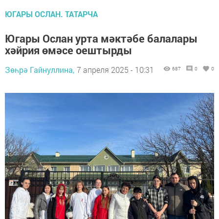
ЮГАРЫ ОСЛАН. ТАТАРЧА
Югары Ослан урта мәктәбе балалары
хәйрия өмәсе оештырды
Зөһрә Гайнуллина,
7 апреля 2025 - 10:31
687
0
0