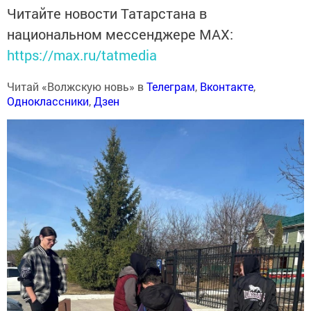
Читайте новости Татарстана в
национальном мессенджере MАХ:
https://max.ru/tatmedia
Читай «Волжскую новь» в
Телеграм
,
Вконтакте
,
Одноклассники
,
Дзен