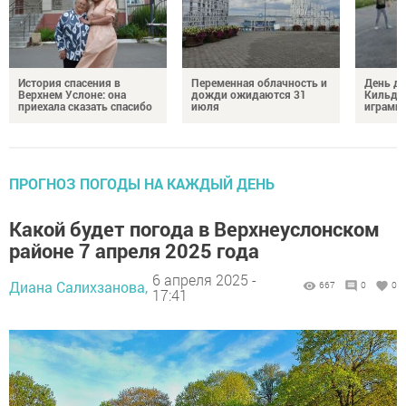
История спасения в
Переменная облачность и
День д
Верхнем Услоне: она
дожди ожидаются 31
Кильде
приехала сказать спасибо
июля
играми 
ПРОГНОЗ ПОГОДЫ НА КАЖДЫЙ ДЕНЬ
Какой будет погода в Верхнеуслонском
районе 7 апреля 2025 года
6 апреля 2025 -
Диана Салихзанова,
667
0
0
17:41