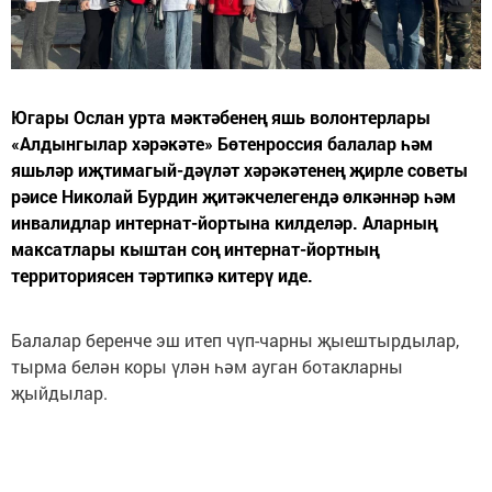
Югары Ослан урта мәктәбенең яшь волонтерлары
«Алдынгылар хәрәкәте» Бөтенроссия балалар һәм
яшьләр иҗтимагый-дәүләт хәрәкәтенең җирле советы
рәисе Николай Бурдин җитәкчелегендә өлкәннәр һәм
инвалидлар интернат-йортына килделәр. Аларның
максатлары кыштан соң интернат-йортның
территориясен тәртипкә китерү иде.
Балалар беренче эш итеп чүп-чарны җыештырдылар,
тырма белән коры үлән һәм ауган ботакларны
җыйдылар.