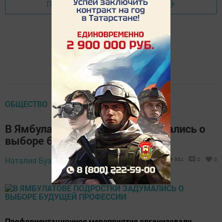
Перейти на страницу новости
ОБЩЕСТВО
В Ямбулатове подростки задумались о
выборе будущей профессии
15 октября 2022 -
Наталия Бузунова,
954
0
0
10:32
Профориентационное мероприятие организовали