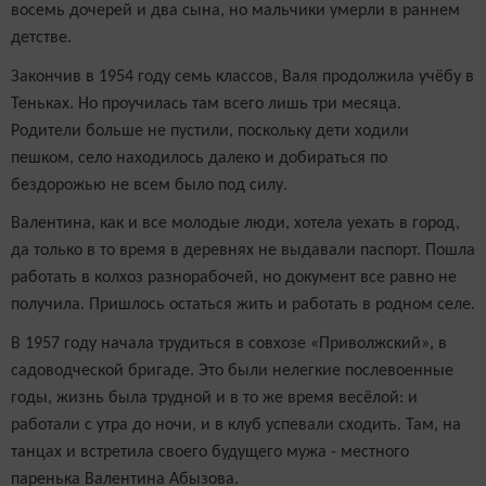
восемь дочерей и два сына, но мальчики умерли в раннем
детстве.
Закончив в 1954 году семь классов, Валя продолжила учёбу в
Теньках. Но проучилась там всего лишь три месяца.
Родители больше не пустили, поскольку дети ходили
пешком, село находилось далеко и добираться по
бездорожью не всем было под силу.
Валентина, как и все молодые люди, хотела уехать в город,
да только в то время в деревнях не выдавали паспорт. Пошла
работать в колхоз разнорабочей, но документ все равно не
получила. Пришлось остаться жить и работать в родном селе.
В 1957 году начала трудиться в совхозе «Приволжский», в
садоводческой бригаде. Это были нелегкие послевоенные
годы, жизнь была трудной и в то же время весёлой: и
работали с утра до ночи, и в клуб успевали сходить. Там, на
танцах и встретила своего будущего мужа - местного
паренька Валентина Абызова.