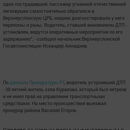
один пострадавший, пассажир угнанной отечественной
легковушки самостоятельно обратился в
Верхнеуслонскую ЦРБ, медики диагностировали у него
переломы и раны. Водитель, ставший виновником ДТП -
установлен, ведутся оперативные мероприятия по его
задержанию", - сообщил начальник Верхнеуслонской
Госавтоинспеции Искандер Ахмадиев.
По
данным Прокуратуры РТ
, водитель устроивший ДТП
- 30-летний житель села Куралово, который был нетрезв
и не имел прав на управление транспортными
средствами. На место происшествия выезжал
прокурор района Василий Егоров.
Следите за самым важным и интересным в