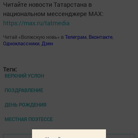
Читайте новости Татарстана в
национальном мессенджере MАХ:
https://max.ru/tatmedia
Читай «Волжскую новь» в
Телеграм
,
Вконтакте
,
Одноклассники
,
Дзен
Теги:
ВЕРХНИЙ УСЛОН
ПОЗДРАВЛЕНИЕ
ДЕНЬ РОЖДЕНИЯ
МЕСТНАЯ ПОЭТЕССЕ