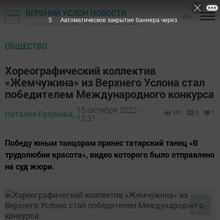
ВЕРХНИЙ УСЛОН НОВОСТИ
16+
5
Автоматическое закрытие баннера через
Газета "Волжская новь" - Верхнеуслонский район
ОБЩЕСТВО
Хореографический коллектив
«Жемчужина» из Верхнего Услона стал
победителем Международного конкурса
15 октября 2022 -
Наталия Бузунова,
957
0
1
13:31
Победу юным танцорам принес татарский танец «В
трудолюбии красота», видео которого было отправлено
на суд жюри.