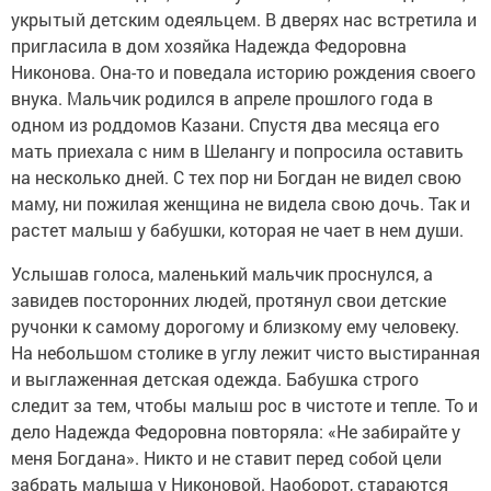
укрытый детским одеяльцем. В дверях нас встретила и
пригласила в дом хозяйка Надежда Федоровна
Никонова. Она-то и поведала историю рождения своего
внука. Мальчик родился в апреле прошлого года в
одном из роддомов Казани. Спустя два месяца его
мать приехала с ним в Шелангу и попросила оставить
на несколько дней. С тех пор ни Богдан не видел свою
маму, ни пожилая женщина не видела свою дочь. Так и
растет малыш у бабушки, которая не чает в нем души.
Услышав голоса, маленький мальчик проснулся, а
завидев посторонних людей, протянул свои детские
ручонки к самому дорогому и близкому ему человеку.
На небольшом столике в углу лежит чисто выстиранная
и выглаженная детская одежда. Бабушка строго
следит за тем, чтобы малыш рос в чистоте и тепле. То и
дело Надежда Федоровна повторяла: «Не забирайте у
меня Богдана». Никто и не ставит перед собой цели
забрать малыша у Никоновой. Наоборот, стараются