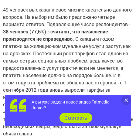
49 человек высказали свое мнение касательно данного
вопроса. На выбор им было предложено четыре
варианта ответов. Подавляющее число респондентов -
38 человек (77,6%) - считают, что начисление
производится не справедливо.
С каждым годом
платежи за жилищно-коммунальные услуги растут, как
на дрожжах. Постоянный рост тарифов стал одной из
самых острых социальных проблем, ведь качество
предоставляемых услуг практически не меняется, а
платить население должно на порядок больше. И в
этом году эта проблема не обошла нас стороной - с 1
сентября 2012 года вновь выросли тарифы за
коммунальные услуги. В итоге большую часть
А вы уже видели новое видео Tatmedia
семейного бюджета нужно выкраивать для оплаты
Junior?
«коммуналки», ведь зарплаты не растут такими же
Cмотреть
темпами. Приходится отказывать себе в каких-то менее
необходимых вещах, ведь оплата за «коммуналку»
обязательна.