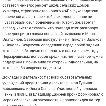
остается немало: ремонт школ, сельских Домов
культуры, строительство нового ФАПа, руководители
поселений делают все, чтобы их односельчане не
чувствовали себя обделенными. К тому же, забегая
вперед, хочется сказать, что подводя итог разговору,
свое доверие к главам поселений высказал и Марат
Зиатдинов. Завершая выступление и Николай Вальков
и Николай Скарлухин определили перед собой задачи,
которые необходимо выполнить в наступившем году.
Неразрешимых вопросов среди них нет - главное нужна
поддержка и понимание со стороны односельчан, на
которые оба искренне надеются.
Доклады о деятельности своих образовательных
учреждений представили директора школ Гульшат
Баймяшкина и Ольга Сычева. Участ­ко­вый упол­но­мо­
чен­ный по­ли­ции Владимир Дюсеев про­ин­фор­ми­ро­вал о
ме­рах обес­пе­че­ния за­кон­нос­ти и правопо­ряд­ка на тер­
ри­то­рии поселений.