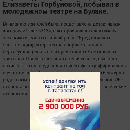
Елизаветы Горбуновой, побывал в
молодежном театре на Булаке.
Вниманию зрителей была представлена детективная
комедия «Люкс №13», в которой наша талантливая
землячка играла в главной роли. Перед началом
спектакля директор театра поприветствовал
верхнеуслонцев в зале и представил их остальным
зрителям. После окончания сценического действия
артисты театра с удовольствием сфотографировались
с участниками «Волжанки». Последние были безмерно
рады вниманию со стороны молодого поколения. Обе
стороны выразили надежду на дальнейшие творческие
отношения.