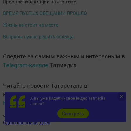
Прежние публикации на эту тему:
ВРЕМЯ ПУСТЫХ ОБЕЩАНИЙ ПРОШЛО
Жизнь не стоит на месте
Вопросы нужно решать сообща
Следите за самым важным и интересным в
Telegram-канале
Татмедиа
Читайте новости Татарстана в
национальном мессенджере MАХ:
А вы уже видели новое видео Tatmedia
https://max.ru/tatmedia
Junior?
Cмотреть
Читай «Волжскую новь» в
Телеграм
,
Вконтакте
,
Одноклассники
,
Дзен