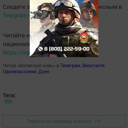
Следите за самым важным и интересным в
Telegram-канале
Татмедиа
Читайте новости Татарстана в
национальном мессенджере MАХ:
https://max.ru/tatmedia
Читай «Волжскую новь» в
Телеграм
,
Вконтакте
,
Одноклассники
,
Дзен
Теги:
250
Перейти на страницу новости