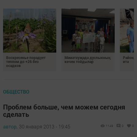
Воскресенье порадует
Мәмәтхуҗада дуслыкның
Районд
теплом до +26 без
көчен тойдылар
итә
осадков
ОБЩЕСТВО
Проблем больше, чем можем сегодня
сделать
автор,
30 января 2013 - 19:45
1149
0
0