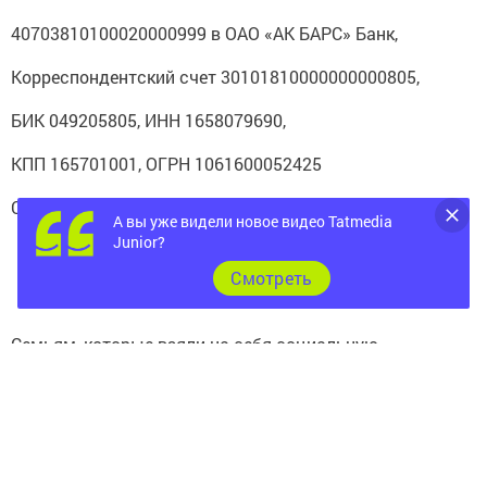
40703810100020000999 в ОАО «АК БАРС» Банк,
Корреспондентский счет 30101810000000000805,
БИК 049205805, ИНН 1658079690,
КПП 165701001, ОГРН 1061600052425
С пометкой «Большая семья!»
А вы уже видели новое видео Tatmedia
Junior?
Cмотреть
Семьям, которые взяли на себя социальную
ответственность - воспитывать детей-сирот, в том
числе детей - инвалидов, нужна ваша помощь!
(фото с сайта bezformata.ru)
Похожие публикации: