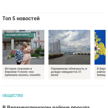
Топ 5 новостей
История спасения в
Переменная облачность и
В Верх
Верхнем Услоне: она
дожди ожидаются 31
районе 
приехала сказать спасибо
июля
женщин
ОБЩЕСТВО
В Верхнеуслонском районе прошла