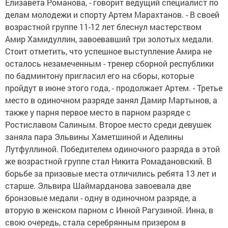
Елизавета Романова, - говорит ведущий специалист по
делам молодежи и спорту Артем Марахтанов. - В своей
возрастной группе 11-12 лет блеснул мастерством
Амир Хамидуллин, завоевавший три золотых медали.
Стоит отметить, что успешное выступление Амира не
осталось незамеченным - тренер сборной республики
по бадминтону пригласил его на сборы, которые
пройдут в июне этого года, - продолжает Артем. - Третье
место в одиночном разряде занял Дамир Мартынов, а
также у парня первое место в парном разряде с
Ростиславом Салиным. Второе место среди девушек
заняла пара Эльвины Хаметшиной и Аделины
Лутфуллиной. Победителем одиночного разряда в этой
же возрастной группе стал Никита Ромадановский. В
борьбе за призовые места отличились ребята 13 лет и
старше. Эльвира Шаймарданова завоевала две
бронзовые медали - одну в одиночном разряде, а
вторую в женском парном с Инной Рагузиной. Инна, в
свою очередь, стала серебрянным призером в