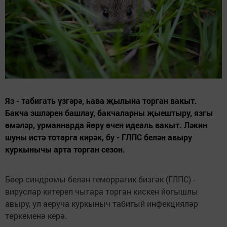
Яз - табигать үзгәрә, һава җылына торган вакыт.
Бакча эшләрен башлау, бакчаларны җыештыру, язгы
өмәләр, урманнарда йөрү өчен идеаль вакыт. Ләкин
шуны истә тотарга кирәк, бу - ГЛПС белән авыру
куркынычы арта торган сезон.
Бөер синдромы белән геморрагик бизгәк (ГЛПС) -
вируслар китереп чыгара торган кискен йогышлы
авыру, ул аеруча куркыныч табигый инфекцияләр
төркеменә керә.