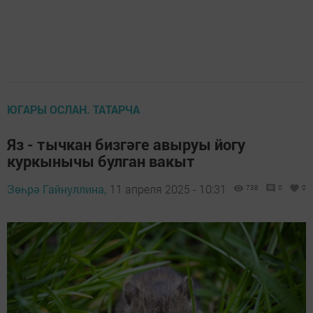
ЮГАРЫ ОСЛАН. ТАТАРЧА
Яз - тычкан бизгәге авыруы йогу
куркынычы булган вакыт
Зөһрә Гайнуллина,
11 апреля 2025 - 10:31
738
0
0