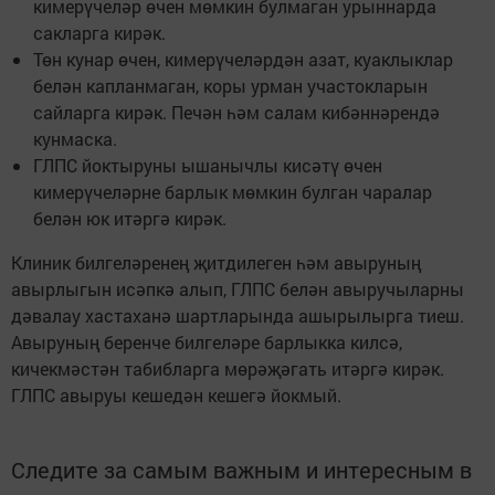
кимерүчеләр өчен мөмкин булмаган урыннарда
сакларга кирәк.
Төн кунар өчен, кимерүчеләрдән азат, куаклыклар
белән капланмаган, коры урман участокларын
сайларга кирәк. Печән һәм салам кибәннәрендә
кунмаска.
ГЛПС йоктыруны ышанычлы кисәтү өчен
кимерүчеләрне барлык мөмкин булган чаралар
белән юк итәргә кирәк.
Клиник билгеләренең җитдилеген һәм авыруның
авырлыгын исәпкә алып, ГЛПС белән авыручыларны
дәвалау хастаханә шартларында ашырылырга тиеш.
Авыруның беренче билгеләре барлыкка килсә,
кичекмәстән табибларга мөрәҗәгать итәргә кирәк.
ГЛПС авыруы кешедән кешегә йокмый.
Следите за самым важным и интересным в