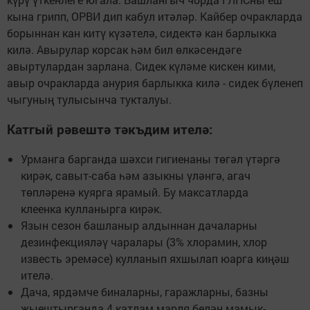
кына грипп, ОРВИ дип кабул итәләр. Кайбер очракларда
борыннан кан китү күзәтелә, сидектә кан барлыкка
килә. Авырулар корсак һәм бил өлкәсендәге
авыртулардан зарлана. Сидек күләме кискен кими,
авыр очракларда анурия барлыкка килә - сидек бүленеп
чыгуның тулысынча тукталуы.
Катгый рәвештә тәкъдим ителә:
Урманга барганда шәхси гигиенаны төгәл үтәргә
кирәк, савыт-саба һәм азыкны үләнгә, агач
төпләренә куярга ярамый. Бу максатларда
клеенка кулланырга кирәк.
Язын сезон башланыр алдыннан дачаларны
дезинфекцияләү чаралары (3% хлорамин, хлор
известь эремәсе) кулланып яхшылап юарга киңәш
ителә.
Дача, ярдәмче биналарны, гаражларны, базны
җыештырганда 4 катлам марля белән мамык-