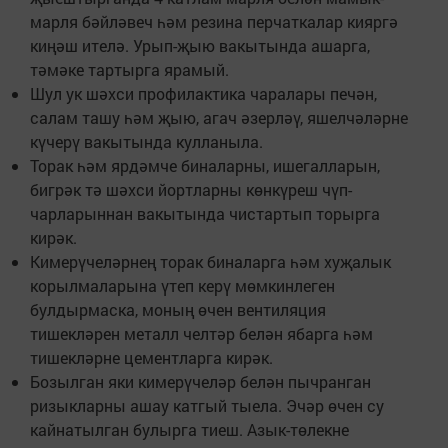
марля бәйләвеч һәм резина перчаткалар кияргә
киңәш ителә. Урып-җыю вакытында ашарга,
тәмәке тартырга ярамый.
Шул ук шәхси профилактика чаралары печән,
салам ташу һәм җыю, агач әзерләү, яшелчәләрне
күчерү вакытында кулланыла.
Торак һәм ярдәмче биналарны, ишегалларын,
бигрәк тә шәхси йортларны көнкүреш чүп-
чарларыннан вакытында чистартып торырга
кирәк.
Кимерүчеләрнең торак биналарга һәм хуҗалык
корылмаларына үтеп керү мөмкинлеген
булдырмаска, моның өчен вентиляция
тишекләрен металл челтәр белән ябарга һәм
тишекләрне цементларга кирәк.
Бозылган яки кимерүчеләр белән пычранган
ризыкларны ашау катгый тыела. Эчәр өчен су
кайнатылган булырга тиеш. Азык-төлекне