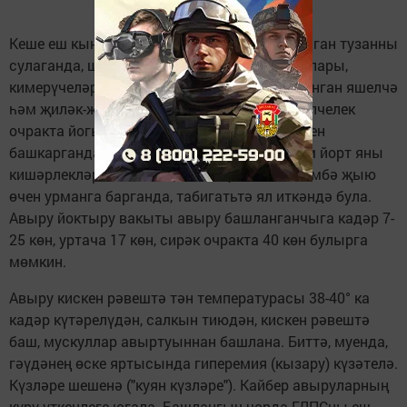
Кеше еш кына ГЛПС вирусы белән зарарланган тузанны
сулаганда, шулай ук су, азык-төлек продуктлары,
кимерүчеләрнең бүлендекләре белән пычранган яшелчә
һәм җиләк-җимешләр кулланганда йога. Күпчелек
очракта йогышлану авыл хуҗалыгы эшләрен
башкарганда, урман эшкәрткәндә, дача һәм йорт яны
кишәрлекләрендә эшләгәндә, җиләк һәм гөмбә җыю
өчен урманга барганда, табигатьтә ял иткәндә була.
Авыру йоктыру вакыты авыру башланганчыга кадәр 7-
25 көн, уртача 17 көн, сирәк очракта 40 көн булырга
мөмкин.
Авыру кискен рәвештә тән температурасы 38-40° ка
кадәр күтәрелүдән, салкын тиюдән, кискен рәвештә
баш, мускуллар авыртуыннан башлана. Биттә, муенда,
гәүдәнең өске яртысында гиперемия (кызару) күзәтелә.
Күзләре шешенә ("куян күзләре"). Кайбер авыруларның
күрү үткенлеге югала. Башлангыч чорда ГЛПСны еш