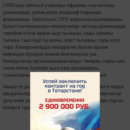
ГЛПСның табигый учаклары яфраклы һәм катнаш
урманнарда, урман-дала ландшафтларында
формалаша. Табигатьтә ГЛПС вирусының резервуары
булып тычкансыман кимерүчеләр: катнаш урманнарда
тереклек итүче җирән кыр тычканы, сары муенлы
тычкан, гади кыр тычканы, йорт тычканы, соры күсе
тора. Кимерүчеләрдә геморрагик бизгәк хроник
инфекция буларак клиник билгеләрсез уза.
Кимерүчеләр организмыннан вирус төкерек, сидек һәм
тизәк белән бүленеп чыга һәм урманнарны,
сулыкларны, туклану продуктларын зарарлый.
Авыру ел дәвамында теркәлә, язгы-җәйге-көзге чорда
авыручылар саны арта. Эпидемик үсеш кимерүчеләр
үрчү өчен уңайлы, аларның саны артуга китерә торган
елларга туры килә.