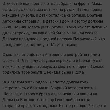
Отечественная война и отца забрали на фронт. Мама
осталась с четырьмя детьми на руках. В годы войны
женщина умерла, и дети остались сиротами. Братьев
Антонины отправили в детский дом, а сестру должны
были мобилизовать рыть окопы. В военкомате девушке
дали отсрочку, так как с ней была младшая сестра.
Девочки вернулись в родной поселок Пугачевский, что
находился неподалеку от Маматкозина.
С малых лет работала Антонина с сестрой на поле и
ферме. В 1953 году девушка переехала в Шелангу и в
том же году вышла замуж за местного парня. В семье
родилось трое ребятишек - два сына и дочь.
Обе сестры жили рядом и, спустя долгие годы,
встретились с братьями. Старший остался жить в
Шеланге, а второго брата долго искали и нашли на
Дальнем Востоке. С тех пор Геннадий раз в год
старался приехать к родным. Их отец пропал без вести