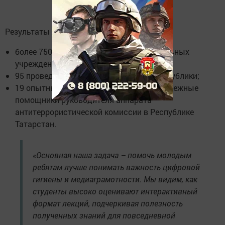
Результаты лекториев в цифрах:
более 7500 студентов из 40 образовательных
учреждений;
95 проведенных лекций в 7 районах республики;
19 опытных спикеров, в том числе молодежные
помощники руководителя аппарата
антитеррористической комиссии в Республике
Татарстан.
«Основная наша задача – помочь молодым
ребятам лучше понимать важность цифровой
гигиены и медиаграмотности. Мы видим, как
студенты высоко оценивают интерактивный
формат лекций, подчеркивая полезность
полученных знаний для повседневной