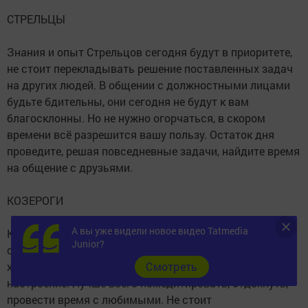
СТРЕЛЬЦЫ
Знания и опыт Стрельцов сегодня будут в приоритете,
не стоит перекладывать решение поставленных задач
на других людей. В общении с должностными лицами
будьте бдительны, они сегодня не будут к вам
благосклонны. Но не нужно огорчаться, в скором
времени всё разрешится вашу пользу. Остаток дня
проведите, решая повседневные задачи, найдите время
на общение с друзьями.
КОЗЕРОГИ
А вы уже видели новое видео Tatmedia
Козероги, обратите внимание на своё здоровье и
Junior?
самочувствие. Физические нагрузки сегодня не дадут
желаемого результата, а могут только испортить
Cмотреть
настроение. Лучше всего помедитировать, отдохнуть,
провести время с любимыми. Не стоит