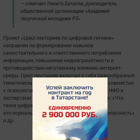
— отмечает Никита Баталов, руководитель
общественной организации «Академия
творческой молодежи РТ».
Проект «Цикл лекториев по цифровой гигиене»
направлен на формирование навыков
самостоятельного и ответственного потребления
информации, повышение медиаграмотности и
противодействие негативному влиянию интернет-
среды. Цикл лекториев включал в себя разнообразные
тематические направления, разработанные совместно
с психологами, конфликтологами, тренером НФО и
экспертами по киберграмотности. Среди них: «Что
такое цифровая гигиена», «Конфликты –
это нормально», «Гармония», «Интернет-безопасность»
и др.