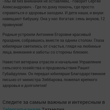
- Мы ее без внимания не оставляем, - говорит Сергей
Александрович. - Где по дому помочь, где просто
справиться о здоровье заходим. И дети наши, и внуки
навещают бабушку. Она у нас богатая: семь внуков, 12
правнуков!
Родные устроили Антонине Егоровне красивый
праздник, собравшись вместе за одним столом. Глаза
юбилярши светились от счастья, глядя на любимые
лица, внимания и заботы со стороны близких.
Навестил ветерана отрасли и начальник Управления
сельского хозяйства и продовольствия Рашит
Губайдуллин. Он передал юбилярше Благодарственное
письмо от министра Зяббарова, пожелал крепкого
здоровья и долголетия!
Следите за самым важным и интересным в
Telegram-канале
Татмедиа