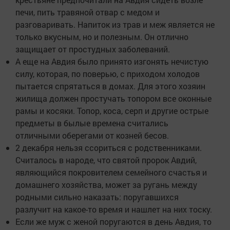
печи, пить травяной отвар с медом и
разговаривать. Напиток из трав и меж является не
только вкусным, но и полезным. Он отлично
защищает от простудных заболеваний.
А еще на Авдия было принято изгонять нечистую
силу, которая, по поверью, с приходом холодов
пытается спрятаться в домах. Для этого хозяин
жилища должен простучать топором все оконные
рамы и косяки. Топор, коса, серп и другие острые
предметы в былые времена считались
отличными оберегами от козней бесов.
2 декабря нельзя ссориться с родственниками.
Считалось в народе, что святой пророк Авдий,
являющийся покровителем семейного счастья и
домашнего хозяйства, может за ругань между
родными сильно наказать: поругавшихся
разлучит на какое-то время и нашлет на них тоску.
Если же муж с женой поругаются в день Авдия, то