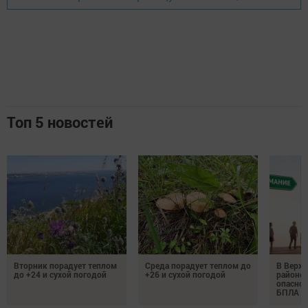
Топ 5 новостей
Вторник порадует теплом
Среда порадует теплом до
В Верх
до +24 и сухой погодой
+26 и сухой погодой
районе 
опаснос
БПЛА