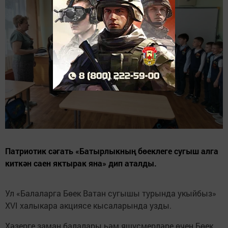
Патриотик сәгать «Батырлыкның бөеклеге сугыш алга
киткән саен яктырак яна» дип аталды.
Ул «Балаларга Бөек Ватан сугышы турында укыйбыз»
XVI халыкара акциясе кысаларында узды.
Хәзерге заман балалары һәм яшүсмерләре өчен Бөек