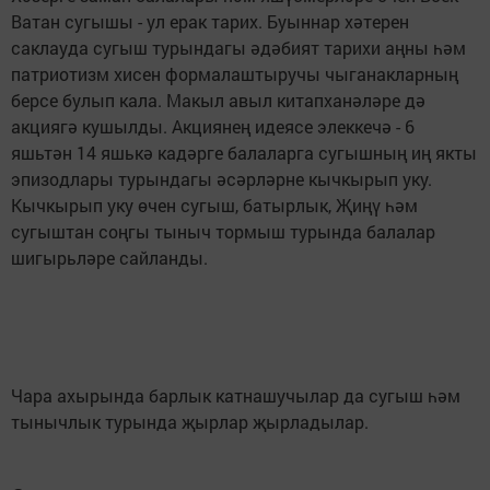
Ватан сугышы - ул ерак тарих. Буыннар хәтерен
саклауда сугыш турындагы әдәбият тарихи аңны һәм
патриотизм хисен формалаштыручы чыганакларның
берсе булып кала. Макыл авыл китапханәләре дә
акциягә кушылды. Акциянең идеясе элеккечә - 6
яшьтән 14 яшькә кадәрге балаларга сугышның иң якты
эпизодлары турындагы әсәрләрне кычкырып уку.
Кычкырып уку өчен сугыш, батырлык, Җиңү һәм
сугыштан соңгы тыныч тормыш турында балалар
шигырьләре сайланды.
Чара ахырында барлык катнашучылар да сугыш һәм
тынычлык турында җырлар җырладылар.