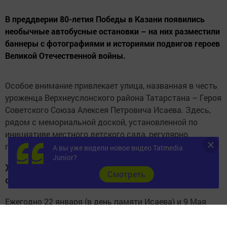
В преддверии 80-летия Победы в Казани появились
необычные автобусные остановки – на них разместили
баннеры с фотографиями и историями подвигов героев
Великой Отечественной войны.
Особое внимание привлекает улица, названная в честь
уроженца Верхнеуслонского района Татарстана – Героя
Советского Союза Алексея Петровича Исаева. Здесь,
рядом с мемориальной доской, установленной по
инициативе местного детского сада, регулярно
проходят памятные мероприятия.
А вы уже видели новое видео Tatmedia
Junior?
Живая память: от детсада до поискового
Cмотреть
отряда
Ежегодно 22 января (в день памяти Исаева) и 9 Мая
воспитанники старших групп детского сада проводят у
мемориала торжественный митинг. К ним