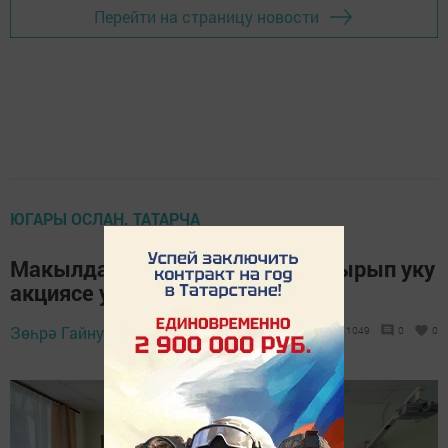
Перейти на страницу новости
ЮГАРЫ ОСЛАН. ТАТАРЧА
Макылда сугыш турында кычкырып уку
акциясе уздырдылар
Зөһрә Гайнуллина,
9 мая 2025 - 14:31
1049
0
0