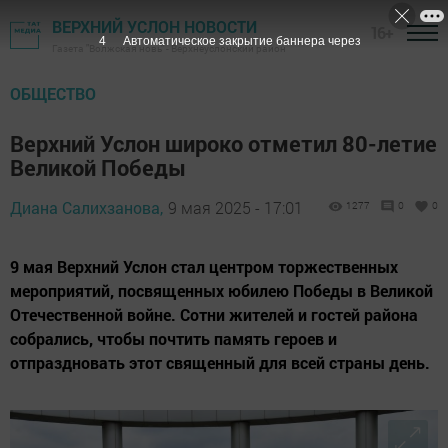
ВЕРХНИЙ УСЛОН НОВОСТИ
16+
2
Автоматическое закрытие баннера через
Газета "Волжская новь" - Верхнеуслонский район
ОБЩЕСТВО
Верхний Услон широко отметил 80-летие
Великой Победы
Диана Салихзанова,
9 мая 2025 - 17:01
1277
0
0
9 мая Верхний Услон стал центром торжественных
мероприятий, посвященных юбилею Победы в Великой
Отечественной войне. Сотни жителей и гостей района
собрались, чтобы почтить память героев и
отпраздновать этот священный для всей страны день.