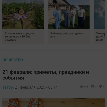
Воскресенье порадует
Районда рейдлар дәвам
Темпер
теплом до +26 без
итә
до +25 
осадков
днём
ОБЩЕСТВО
21 февраля: приметы, праздники и
события
автор,
21 февраля 2025 - 08:14
828
0
0