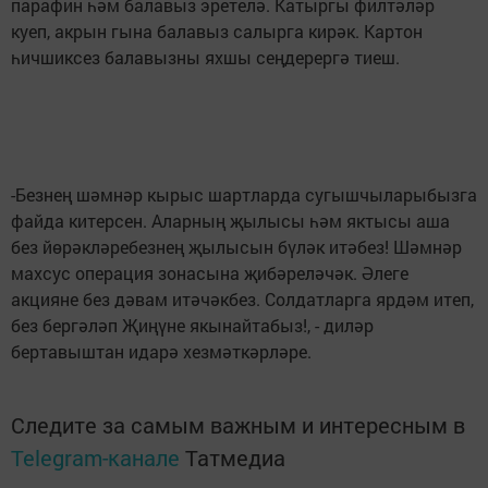
парафин һәм балавыз эретелә. Катыргы филтәләр
куеп, акрын гына балавыз салырга кирәк. Картон
һичшиксез балавызны яхшы сеңдерергә тиеш.
-Безнең шәмнәр кырыс шартларда сугышчыларыбызга
файда китерсен. Аларның җылысы һәм яктысы аша
без йөрәкләребезнең җылысын бүләк итәбез! Шәмнәр
махсус операция зонасына җибәреләчәк. Әлеге
акцияне без дәвам итәчәкбез. Солдатларга ярдәм итеп,
без бергәләп Җиңүне якынайтабыз!, - диләр
бертавыштан идарә хезмәткәрләре.
Следите за самым важным и интересным в
Telegram-канале
Татмедиа