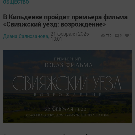
ОБЩЕСТВО
В Кильдееве пройдет премьера фильма
«Свияжский уезд: возрождение»
21 февраля 2025 -
Диана Салихзанова,
730
0
1
10:01