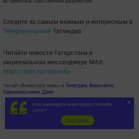
истребитель собственной разработки
Следите за самым важным и интересным в
Telegram-канале
Татмедиа
Читайте новости Татарстана в
национальном мессенджере MАХ:
https://max.ru/tatmedia
Читай «Волжскую новь» в
Телеграм
,
Вконтакте
,
Одноклассники
,
Дзен
А вы уже видели новое видео Tatmedia
Junior?
Перейти на страницу новости
Cмотреть