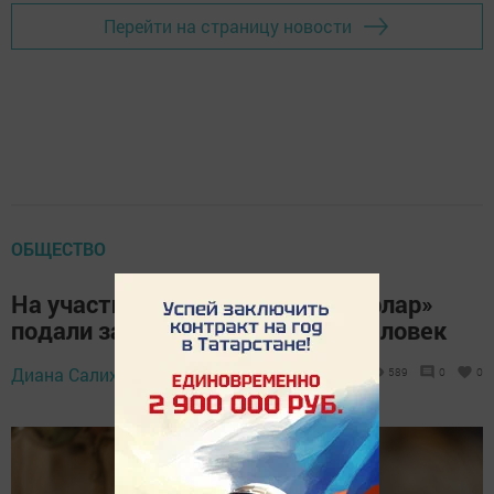
Перейти на страницу новости
ОБЩЕСТВО
На участие в программе «Батырлар»
подали заявки уже почти 500 человек
21 февраля 2025 -
Диана Салихзанова,
589
0
0
09:33