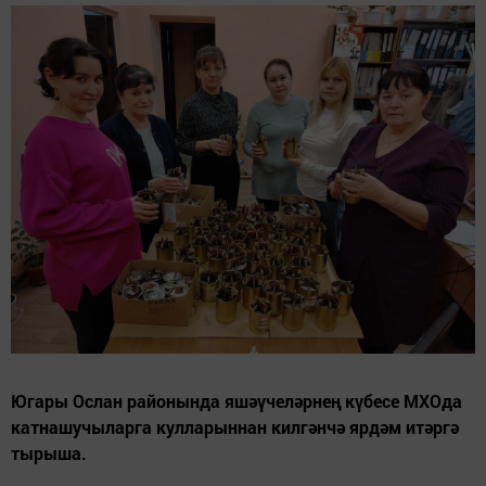
Югары Ослан районында яшәүчеләрнең күбесе МХОда
катнашучыларга кулларыннан килгәнчә ярдәм итәргә
тырыша.