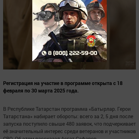
Регистрация на участие в программе открыта с 18
февраля по 30 марта 2025 года.
В Республике Татарстан программа «Батырлар. Герои
Татарстана» набирает обороты: всего за 2, 5 дня после
запуска поступило свыше 480 заявок, что подчеркивает
её значительный интерес среди ветеранов и участников
СВО. Об этом рассказал Асгат Сафаров,