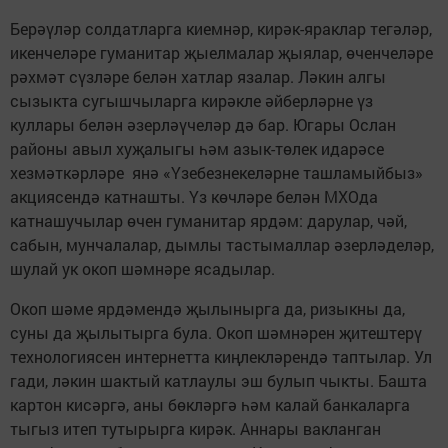
Берәүләр солдатларга киемнәр, кирәк-яраклар тегәләр,
икенчеләре гуманитар җыелмалар җыялар, өченчеләре
рәхмәт сүзләре белән хатлар язалар. Ләкин алгы
сызыкта сугышчыларга кирәкле әйберләрне үз
куллары белән әзерләүчеләр дә бар. Югары Ослан
районы авыл хуҗалыгы һәм азык-төлек идарәсе
хезмәткәрләре янә «Үзебезнекеләрне ташламыйбыз»
акциясендә катнашты. Үз көчләре белән МХОда
катнашучылар өчен гуманитар ярдәм: дарулар, чәй,
сабын, мунчалалар, дымлы тастымаллар әзерләделәр,
шулай ук окоп шәмнәре ясадылар.
Окоп шәме ярдәмендә җылынырга да, ризыкны да,
суны да җылытырга була. Окоп шәмнәрен җитештерү
технологиясен интернетта киңлекләрендә таптылар. Ул
гади, ләкин шактый катлаулы эш булып чыкты. Башта
картон кисәргә, аны бөкләргә һәм калай банкаларга
тыгыз итеп тутырырга кирәк. Аннары вакланган