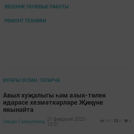
ВЕСЕННЕ ПОЛЕВЫЕ РАБОТЫ
РЕМОНТ ТЕХНИКИ
ЮГАРЫ ОСЛАН. ТАТАРЧА
Авыл хуҗалыгы һәм азык-төлек
идарәсе хезмәткәрләре Җиңүне
якынайта
21 февраля 2025 -
Зөһрә Гайнуллина,
710
0
0
10:31