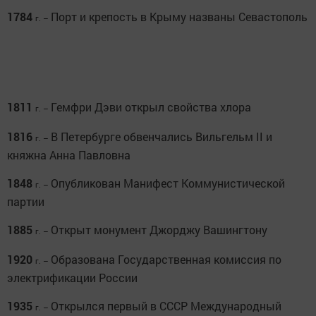
1784
Порт и крепость в Крыму названы Севастополь
г. –
1811
Гемфри Дэви открыл свойства хлора
г. –
1816
В Петербурге обвенчались Вильгельм II и
г. –
княжна Анна Павловна
1848
Опубликован Манифест Коммунистической
г. –
партии
1885
Открыт монумент Джорджу Вашингтону
г. –
1920
Образована Государственная комиссия по
г. –
электрификации России
1935
Открылся первый в СССР Международный
г. –