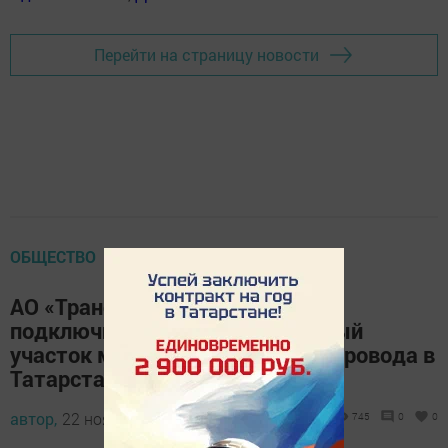
Перейти на страницу новости
ОБЩЕСТВО
АО «Транснефть – Прикамье»
подключило реконструированный
участок магистрального нефтепровода в
Татарстане
автор,
22 ноября 2022 - 19:06
745
0
0