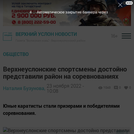
3
Автоматическое закрытие баннера через
ВЕРХНИЙ УСЛОН НОВОСТИ
16+
Газета "Волжская новь" - Верхнеуслонский район
ОБЩЕСТВО
Верхнеуслонские спортсмены достойно
представили район на соревнованиях
23 ноября 2022 -
Наталия Бузунова,
1043
0
0
10:08
Юные каратисты стали призерами и победителями
соревнования.