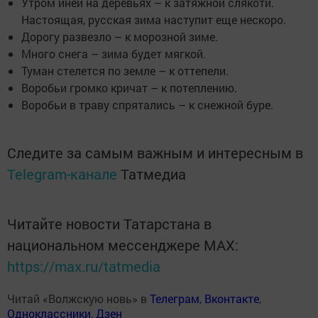
Утром иней на деревьях – к затяжной слякоти.
Настоящая, русская зима наступит еще нескоро.
Дорогу развезло – к морозной зиме.
Много снега – зима будет мягкой.
Туман стелется по земле – к оттепели.
Воробьи громко кричат – к потеплению.
Воробьи в траву спрятались – к снежной буре.
Следите за самым важным и интересным в
Telegram-канале
Татмедиа
Читайте новости Татарстана в
национальном мессенджере MАХ:
https://max.ru/tatmedia
Читай «Волжскую новь» в
Телеграм
,
Вконтакте
,
Одноклассники
,
Дзен