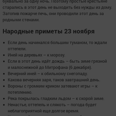
буквально за одну ночь. Поэтому простые крестьяне
старались в этот день не выходить без нужды из дому.
Затопив пожарче печь, они проводили этот день за
родными стенами.
Народные приметы 23 ноября
Если день начинался большим туманом, то ждали
оттепели.
Иней на деревьях – к морозу.
Если в этот день идёт дождь – быть зиме грязной
и малоснежной до Митрофана (6 декабря).
Вечерний иней – к обильному снегопаду.
Какова вечерняя заря, таков завтрашний день.
Вороны с громким криком затевают игры – к
потеплению.
Река покрылась гладким льдом – к скорой зиме.
Ненастье, оттепель и слякоть – погода будет
неблагоприятной еще долгое время.