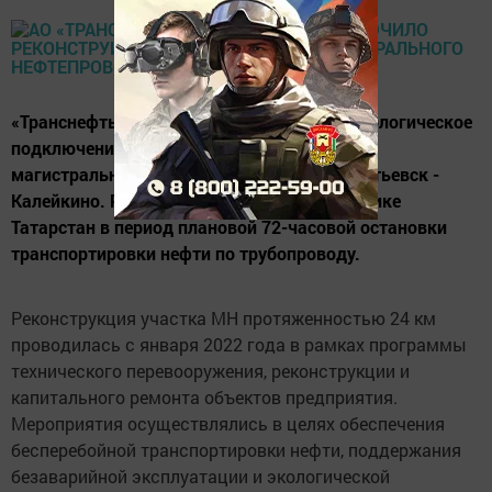
«Транснефть – Прикамье» выполнило технологическое
подключение реконструированного участка
магистрального нефтепровода (МН) Альметьевск -
Калейкино. Работы проводились в Республике
Татарстан в период плановой 72-часовой остановки
транспортировки нефти по трубопроводу.
Реконструкция участка МН протяженностью 24 км
проводилась с января 2022 года в рамках программы
технического перевооружения, реконструкции и
капитального ремонта объектов предприятия.
Мероприятия осуществлялись в целях обеспечения
бесперебойной транспортировки нефти, поддержания
безаварийной эксплуатации и экологической