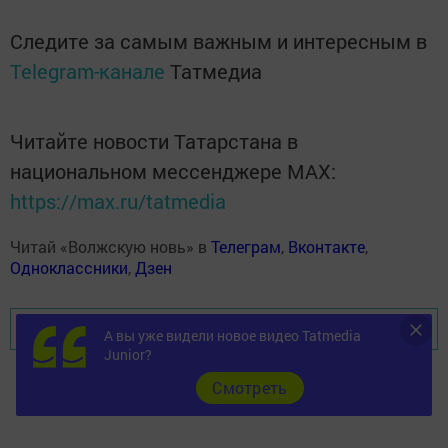
Следите за самым важным и интересным в
Telegram-канале
Татмедиа
Читайте новости Татарстана в
национальном мессенджере MАХ:
https://max.ru/tatmedia
Читай «Волжскую новь» в
Телеграм
,
Вконтакте
,
Одноклассники
,
Дзен
Перейти на страницу новости
А вы уже видели новое видео Tatmedia
Junior?
Cмотреть