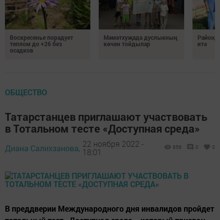
Воскресенье порадует
Мәмәтхуҗада дуслыкның
Районд
теплом до +26 без
көчен тойдылар
итә
осадков
ОБЩЕСТВО
Татарстанцев приглашают участвовать
в Тотальном тесте «Доступная среда»
22 ноября 2022 -
Диана Салихзанова,
856
0
0
18:01
В преддверии Международного дня инвалидов пройдет