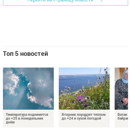
Топ 5 новостей
Температура поднимется
Вторник порадует теплом
Ватан 
до +25 в понедельник
до +24 и сухой погодой
бәйрәм
днём