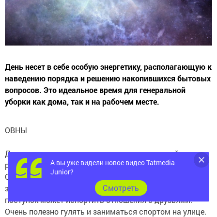
День несет в себе особую энергетику, располагающую к
наведению порядка и решению накопившихся бытовых
вопросов. Это идеальное время для генеральной
уборки как дома, так и на рабочем месте.
ОВНЫ
Дела по дому может скрасить совместные действия с
А вы уже видели новое видео Tatmedia
родным человеком, и это будет Овнам в радость.
Junior?
Сегодня можно легко планировать и надеяться, что
Cмотреть
запланированное осуществится. Необдуманный
поступок может испортить отношения с друзьями.
Очень полезно гулять и заниматься спортом на улице.