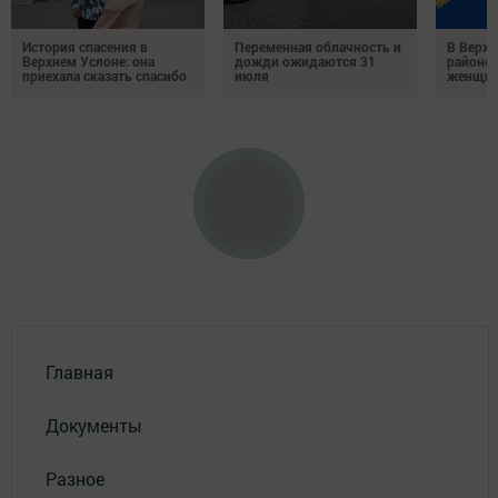
История спасения в
Переменная облачность и
В Верх
Верхнем Услоне: она
дожди ожидаются 31
районе 
приехала сказать спасибо
июля
женщин
Главная
Документы
Разное