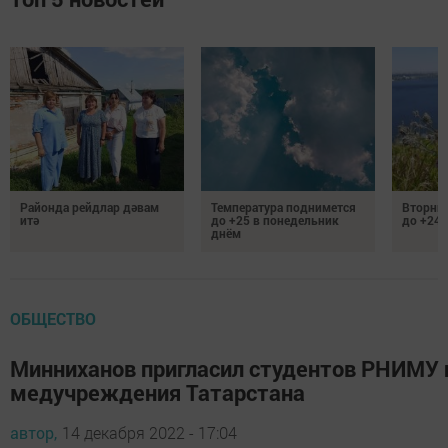
Районда рейдлар дәвам
Температура поднимется
Вторник
итә
до +25 в понедельник
до +24 
днём
ОБЩЕСТВО
Минниханов пригласил студентов РНИМУ и
медучреждения Татарстана
автор,
14 декабря 2022 - 17:04