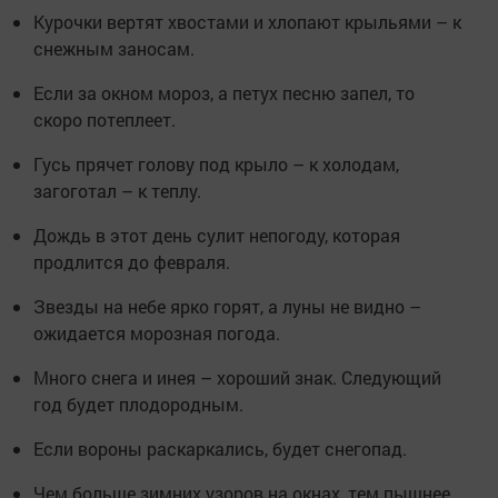
Курочки вертят хвостами и хлопают крыльями – к
снежным заносам.
Если за окном мороз, а петух песню запел, то
скоро потеплеет.
Гусь прячет голову под крыло – к холодам,
загоготал – к теплу.
Дождь в этот день сулит непогоду, которая
продлится до февраля.
Звезды на небе ярко горят, а луны не видно –
ожидается морозная погода.
Много снега и инея – хороший знак. Следующий
год будет плодородным.
Если вороны раскаркались, будет снегопад.
Чем больше зимних узоров на окнах, тем пышнее