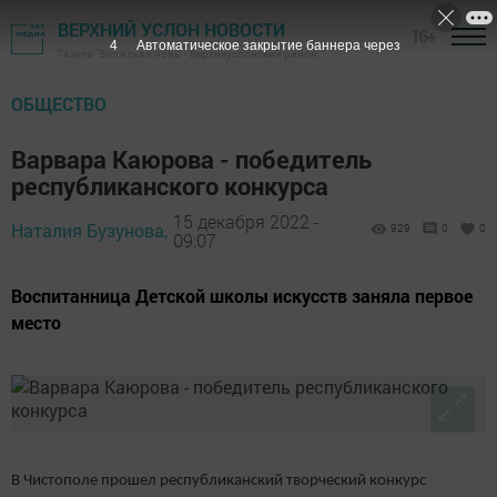
ВЕРХНИЙ УСЛОН НОВОСТИ
16+
3
Автоматическое закрытие баннера через
Газета "Волжская новь" - Верхнеуслонский район
ОБЩЕСТВО
Варвара Каюрова - победитель
республиканского конкурса
15 декабря 2022 -
Наталия Бузунова,
929
0
0
09:07
Воспитанница Детской школы искусств заняла первое
место
В Чистополе прошел республиканский творческий конкурс