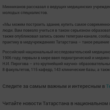
Минниханов рассказал о ведущих медицинских учреждения
молодых специалистов.
«Мы можем построить здание, купить самое современное
люди. Вам повезло учиться в таком серьезном образова
также опубликовал запись своем телеграм-канале, сооб
практику в медучреждениях Татарстана – такое решение
Российский национальный исследовательский медицинск
1906 году, первым в мире ввел педиатрический и медик
Н.И. Пирогова – это крупнейший научно- образовательн
8 факультетов, 115 кафедр, 143 клинические базы, а так
Следите за самым важным и интересным в
T
Читайте новости Татарстана в национально