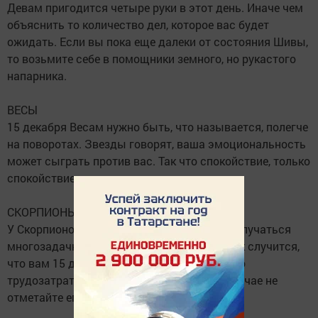
Девам пригодится четыре руки в этот день. Иначе чем
объяснить то количество дел, которое вас будет
ожидать. Если вы пока еще далеки от состояния Шивы,
то возьмите себе в помощники земного, но рукастого
напарника.
ВЕСЫ
15 декабря Весам нужно быть, что называется, полегче
на поворотах. Звезды говорят, ваша эмоциональность
может сыграть против вас. Так что спокойствие, только
спокойствие.
СКОРПИОНЫ
У Скорпионов в этот день будет отлично получаться
многозадачность, говорят звезды. Если так случится,
что вам 15 декабря поступит интересное, но
трудозатратное предложение, ни в коем случае не
отметайте его.