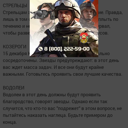
СТРЕЛЬЦЫ
Стрельцам этот четверг подарит спокойствие. Правда,
лишь в том случае, если вы позволите себе плыть по
течению и не будете пытаться схватить штурвал,
чтобы развернуть шхуну жизни на 180 градусов.
КОЗЕРОГИ
15 декабря Козероги должны быть максимально
сосредоточены. Звезды предупреждают: в этот день
вас ждет масса задач. И все они будут крайне
важными. Готовьтесь проявить свои лучшие качества.
ВОДОЛЕИ
Водолеи в этот день должны будут проявить
благородство, говорят звезды. Однако если так
случится, что кто-то вас "подрежет" в этом вопросе, не
пытайтесь наказать наглеца. Будьте примером до
конца.