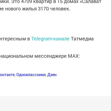
ики. Это 4709 квартир в 15 домах «Салават
ие нового жилья 3170 человек.
интересным в
Telegram-канале
Татмедиа
в национальном мессенджере MАХ:
онтакте
,
Одноклассники
,
Дзен