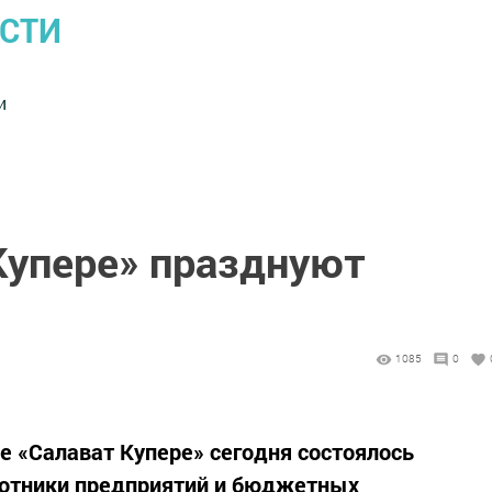
ОСТИ
и
Купере» празднуют
1085
0
е «Салават Купере» сегодня состоялось
ботники предприятий и бюджетных