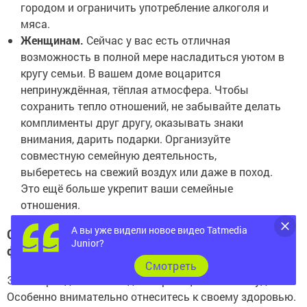
городом и ограничить употребление алкоголя и
мяса.
Женщинам.
Сейчас у вас есть отличная
возможность в полной мере насладиться уютом в
кругу семьи. В вашем доме воцарится
непринуждённая, тёплая атмосфера. Чтобы
сохранить тепло отношений, не забывайте делать
комплименты друг другу, оказывать знаки
внимания, дарить подарки. Организуйте
совместную семейную деятельность,
выберетесь на свежий воздух или даже в поход.
Это ещё больше укрепит ваши семейные
отношения.
А вы уже видели новое видео Tatmedia
Стрелец: гороскоп на неделю с 20 по 26
Junior?
февраля
Cмотреть
Этот период сложится для Стрельцов не очень удачно.
Особенно внимательно отнеситесь к своему здоровью.