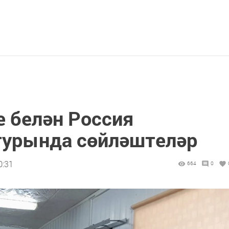
 белән Россия
турында сөйләштеләр
0:31
664
0