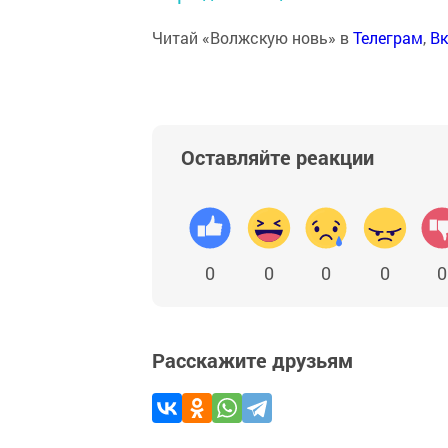
Читай «Волжскую новь» в
Телеграм
,
Вк
Оставляйте реакции
0
0
0
0
0
Расскажите друзьям