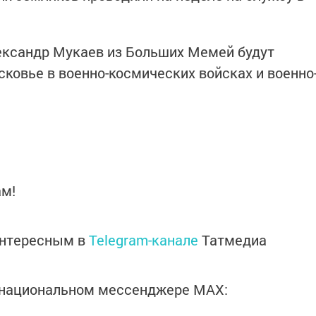
ександр Мукаев из Больших Мемей будут
ковье в военно-космических войсках и военно
ам!
интересным в
Telegram-канале
Татмедиа
в национальном мессенджере MАХ: