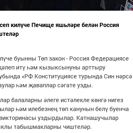
сеп килүче Печище яшьләре белән Россия
штеләр
илүче буынны Төп закон - Россия Федерациясе
җәлеп итү һәм кызыксынуны арттыру
бында «РФ Конституциясе турында Син нәрсә
аулар һәм җаваплар сәгате узды.
ар балаларны әлеге истәлекле көнгә нигез
ылар һәм илебезнең төп канунын белү буенча
 викторинасы уздырдылар. Катнашучылар
ыклы табышмакларны чиштеләр.