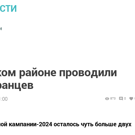
ОСТИ
и
ком районе проводили
ранцев
1:00
873
0
ой кампании-2024 осталось чуть больше двух