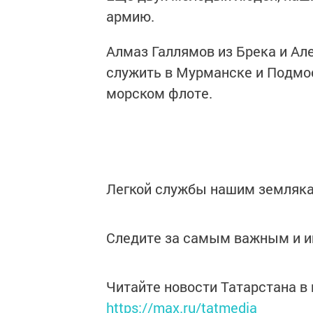
армию.
Алмаз Галлямов из Брека и Ал
служить в Мурманске и Подмос
морском флоте.
Легкой службы нашим земляк
Следите за самым важным и 
Читайте новости Татарстана 
https://max.ru/tatmedia