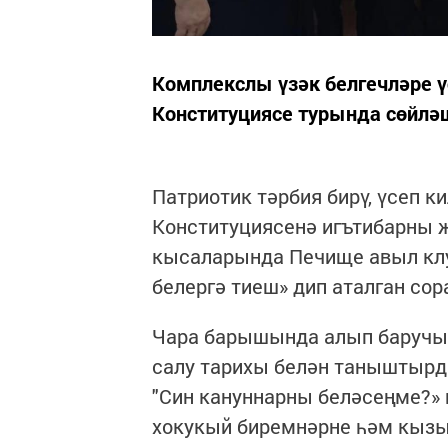
Комплекслы үзәк белгечләре ү
Конституциясе турында сөйлә
Патриотик тәрбия бирү, үсеп к
Конституциясенә игътибарны 
кысаларында Печище авыл клу
белергә тиеш» дип аталган сор
Чара барышында алып баручыл
салу тарихы белән таныштырд
"Син кануннарны беләсеңме?»
хокукый биремнәрне һәм кыз