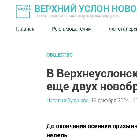
ВЕРХНИЙ УСЛОН НОВ
Газета "Волжская новь" - Верхнеуслонский район
Главная
Рекламодателям
Фотогалере
ОБЩЕСТВО
В Верхнеуслонс
еще двух новоб
Наталия Бузунова,
12 декабря 2024 - 1
До окончания осенней призывн
недель