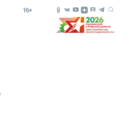
16+
0