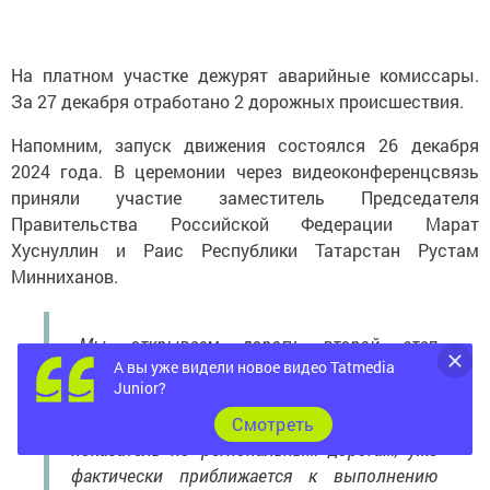
На платном участке дежурят аварийные комиссары.
За 27 декабря отработано 2 дорожных происшествия.
Напомним, запуск движения состоялся 26 декабря
2024 года. В церемонии через видеоконференцсвязь
приняли участие заместитель Председателя
Правительства Российской Федерации Марат
Хуснуллин и Раис Республики Татарстан Рустам
Минниханов.
«Мы открываем дорогу, второй этап
А вы уже видели новое видео Tatmedia
Вознесенского тракта, это также в рамках
Junior?
нацпроекта („Безопасные качественные
дороги“). Также Татарстан перевыполнил
Cмотреть
показатель по региональным дорогам, уже
фактически приближается к выполнению