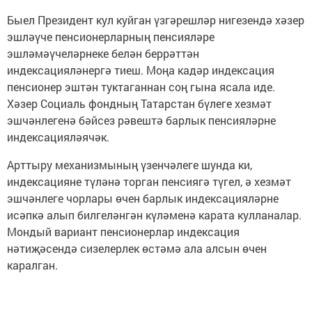
Быел Президент кул куйган үзгәрешләр нигезендә хәзер
эшләүче пенсионерларның пенсияләре
эшләмәүчеләрнеке белән беррәттән
индексацияләнергә тиеш. Моңа кадәр индексация
пенсионер эштән туктаганнан соң гына ясала иде.
Хәзер Социаль фондның Татарстан бүлеге хезмәт
эшчәнлегенә бәйсез рәвештә барлык пенсияләрне
индексацияләячәк.
Арттыру механизмының үзенчәлеге шунда ки,
индексацияне түләнә торган пенсиягә түгел, ә хезмәт
эшчәнлеге чорлары өчен барлык индексацияләрне
исәпкә алып билгеләнгән күләменә карата кулланалар.
Мондый вариант пенсионерлар индексация
нәтиҗәсендә сизелерлек өстәмә ала алсын өчен
каралган.