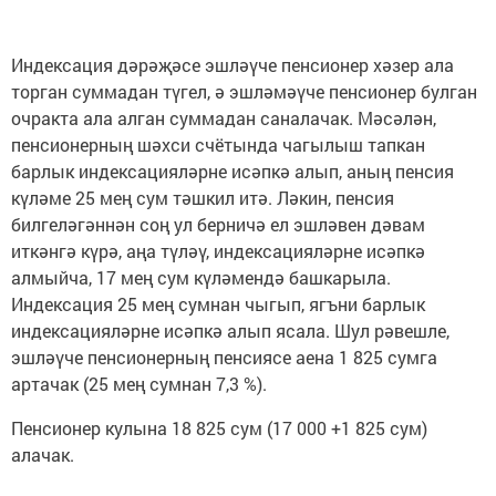
Индексация дәрәҗәсе эшләүче пенсионер хәзер ала
торган суммадан түгел, ә эшләмәүче пенсионер булган
очракта ала алган суммадан саналачак. Мәсәлән,
пенсионерның шәхси счётында чагылыш тапкан
барлык индексацияләрне исәпкә алып, аның пенсия
күләме 25 мең сум тәшкил итә. Ләкин, пенсия
билгеләгәннән соң ул берничә ел эшләвен дәвам
иткәнгә күрә, аңа түләү, индексацияләрне исәпкә
алмыйча, 17 мең сум күләмендә башкарыла.
Индексация 25 мең сумнан чыгып, ягъни барлык
индексацияләрне исәпкә алып ясала. Шул рәвешле,
эшләүче пенсионерның пенсиясе аена 1 825 сумга
артачак (25 мең сумнан 7,3 %).
Пенсионер кулына 18 825 сум (17 000 +1 825 сум)
алачак.