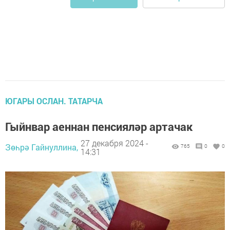
ЮГАРЫ ОСЛАН. ТАТАРЧА
Гыйнвар аеннан пенсияләр артачак
27 декабря 2024 -
Зөһрә Гайнуллина,
765
0
0
14:31