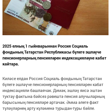
2025 елның 1 гыйнварыннан Россия Социаль
фондының Татарстан Республикасы бүлеге эшләүче
пенсионерларның пенсияләрен индексацияләүне кабат
кайтара.
Киләсе елдан Россия Социаль фондының Татарстан
бүлеге эшләүче пенсионерларның пенсияләрен кабат
индексацияли башлаячак. Димәк, эшләү яисә эштән
туктау фактына бәйсез рәвештә пенсия алучыларның
барысының пенсияләре артачак. Әмма әлеге факт
түләүләрнең арту күләменә турыдан-туры бәйле.