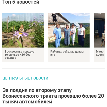
Топ 5 новостей
Воскресенье порадует
Районда рейдлар дәвам
Мәмәтх
теплом до +26 без
итә
көчен 
осадков
ЦЕНТРАЛЬНЫЕ НОВОСТИ
За полдня по второму этапу
Вознесенского тракта проехало более 20
тысяч автомобилей