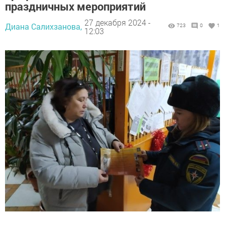
праздничных мероприятий
27 декабря 2024 -
Диана Салихзанова,
723
0
1
12:03