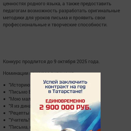
ценностях родного языка, а также предоставить
педагогам возможность разработать оригинальные
методики для уроков письма и проявить свои
профессиональные и творческие способности.
Конкурс продлится до 9 октября 2025 года.
Номинации конкурса включают
"Историю и легенды моей семьи",
"Письмо Василию Теркину",
"Мою малую родину",
"Я из династии почтовиков",
"Рецепты счастливой семьи",
"Учитель! Перед именем твоим...",
"Письма, которые не забываются",