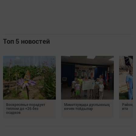
Топ 5 новостей
Воскресенье порадует
Мәмәтхуҗада дуслыкның
Районд
теплом до +26 без
көчен тойдылар
итә
осадков