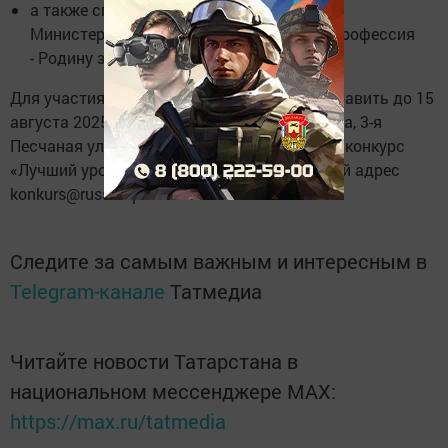
а также специальную номинацию от
Министерства обороны РФ "Есть такая профессия
- Родину защищать".
Для участия в конкурсе работы можно отправить до 15
августа 2025 года по адресу: 125252, Москва, 3-я
Песчаная ул., д. 2А (строка получателя - "На конкурс
«Лучший урок письма»") или на электронный адрес
konkurs@russianpost.ru.
Следите за самым важным и интересным в
Telegram-канале
Татмедиа
Читайте новости Татарстана в
национальном мессенджере MАХ:
https://max.ru/tatmedia