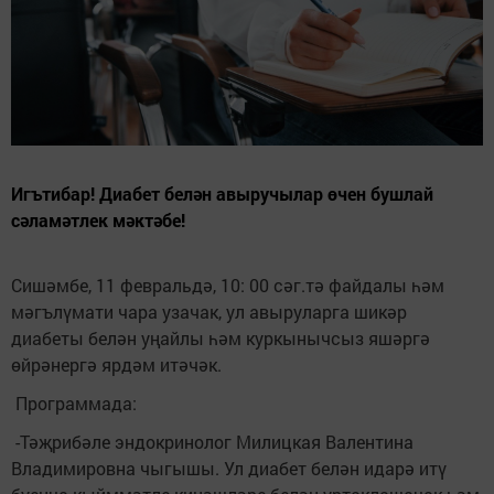
Игътибар! Диабет белән авыручылар өчен бушлай
сәламәтлек мәктәбе!
Сишәмбе, 11 февральдә, 10: 00 сәг.тә файдалы һәм
мәгълүмати чара узачак, ул авыруларга шикәр
диабеты белән уңайлы һәм куркынычсыз яшәргә
өйрәнергә ярдәм итәчәк.
Программада:
-Тәҗрибәле эндокринолог Милицкая Валентина
Владимировна чыгышы. Ул диабет белән идарә итү