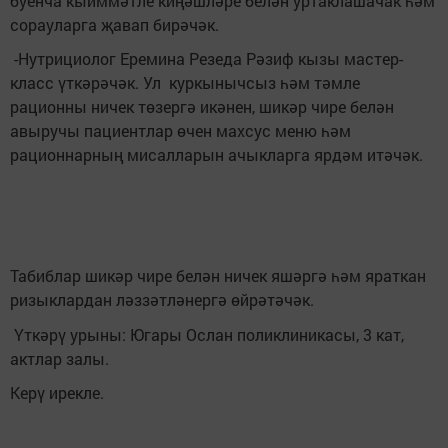
буенча кыйммәтле киңәшләре белән уртаклашачак һәм
сорауларга җавап бирәчәк.
-Нутрициолог Еремина Резеда Рәзиф кызы мастер-
класс үткәрәчәк. Ул куркынычсыз һәм тәмле
рационны ничек төзергә икәнен, шикәр чире белән
авыручы пациентлар өчен махсус меню һәм
рационнарның мисалларын ачыкларга ярдәм итәчәк.
Табиблар шикәр чире белән ничек яшәргә һәм яраткан
ризыклардан ләззәтләнергә өйрәтәчәк.
Үткәрү урыны: Югары Ослан поликлиникасы, 3 кат,
актлар залы.
Керү ирекле.