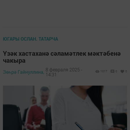
ЮГАРЫ ОСЛАН. ТАТАРЧА
Үзәк хастаханә сәламәтлек мәктәбенә
чакыра
8 февраля 2025 -
Зөһрә Гайнуллина,
1017
0
0
14:31