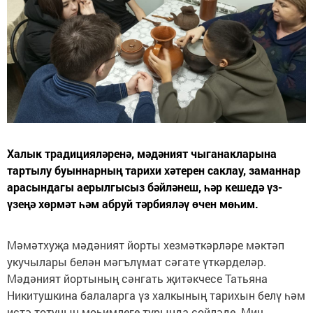
Халык традицияләренә, мәдәният чыганакларына
тартылу буыннарның тарихи хәтерен саклау, заманнар
арасындагы аерылгысыз бәйләнеш, һәр кешедә үз-
үзеңә хөрмәт һәм абруй тәрбияләү өчен мөһим.
Мәмәтхуҗа мәдәният йорты хезмәткәрләре мәктәп
укучылары белән мәгълүмат сәгате үткәрделәр.
Мәдәният йортының сәнгать җитәкчесе Татьяна
Никитушкина балаларга үз халкының тарихын белү һәм
истә тотуның мөһимлеге турында сөйләде. Мич