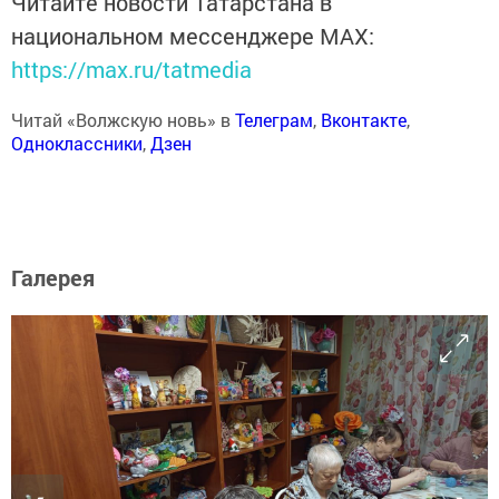
Читайте новости Татарстана в
национальном мессенджере MАХ:
https://max.ru/tatmedia
Читай «Волжскую новь» в
Телеграм
,
Вконтакте
,
Одноклассники
,
Дзен
Галерея