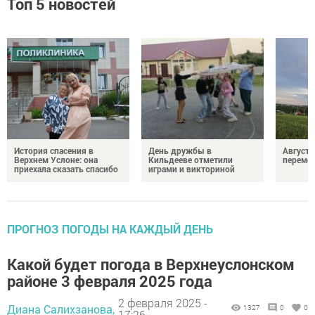
Топ 5 новостей
История спасения в
День дружбы в
Август 
Верхнем Услоне: она
Кильдееве отметили
переме
приехала сказать спасибо
играми и викториной
ПРОГНОЗ ПОГОДЫ НА КАЖДЫЙ ДЕНЬ
Какой будет погода в Верхнеуслонском
районе 3 февраля 2025 года
2 февраля 2025 -
Диана Салихзанова,
1327
0
0
17:26