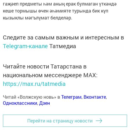
гаҗәеп предметы һәм аның ерак булмаган үткәндә
кеше тормышы өчен әһәмияте турында бик күп
кызыклы мәгълүмат белделәр.
Следите за самым важным и интересным в
Telegram-канале
Татмедиа
Читайте новости Татарстана в
национальном мессенджере MАХ:
https://max.ru/tatmedia
Читай «Волжскую новь» в
Телеграм
,
Вконтакте
,
Одноклассники
,
Дзен
Перейти на страницу новости