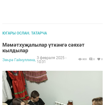
ЮГАРЫ ОСЛАН. ТАТАРЧА
Мәмәтхуҗалылар үткәнгә сәяхәт
кылдылар
3 февраля 2025 -
Зөһрә Гайнуллина,
803
0
0
10:31