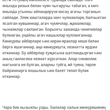
янында ризык белән чуен чыгаручы табагач, ә мич
янында утынны әйләндерүче кисәү агачы торганын
сөйләде. Элек киштәләрдә мич чүлмәкләре, балчыктан
ясалган кувшиннар, агач чүмечләр, җамаяклар,
чынаяклар сакланган. Борынгы заманда чәнечкеләр
булмаган, уңайлы агач кашыклар кулланганнар.
Көнкүреш әйберләре һәм кирәк-яраклар кеше белән
бергә яшәгәннәр, аңа көнкүрештә, хезмәттә ярдәм
иткәннәр. Бу әйберләр хуҗасына шатландырган һәм
аның гаиләсенә хезмәт күрсәткән. Алар символик
мәгънәгә ия булган, аларны туйга, өй туена, төрле
бәйрәмнәргә яхшылык һәм бәхет теләп бүләк
иткәннәр.
Чара бик кызыклы узды. Балалар халык көнкүрешенең