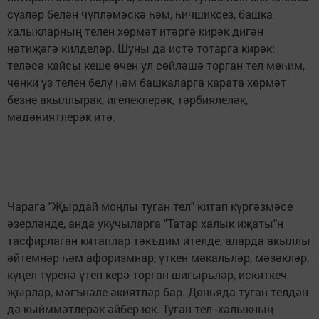
сүзләр белән чүпләмәскә һәм, һичшиксез, башка
халыкларның телен хөрмәт итәргә кирәк дигән
нәтиҗәгә килделәр. Шуны да истә тотарга кирәк:
теләсә кайсы кеше өчен ул сөйләшә торган тел мөһим,
чөнки үз телен белү һәм башкаларга карата хөрмәт
безне акыллырак, игелеклерәк, тәрбиялеләк,
мәдәниятлерәк итә.
Чарага "Җырдай моңлы туган тел" китап күргәзмәсе
әзерләнде, анда укучыларга "Татар халык иҗаты"н
тасфирлаган китаплар тәкъдим ителде, аларда акыллы
әйтемнәр һәм афоризмнар, үткен мәкальләр, мәзәкләр,
күңел түренә үтеп керә торган шигырьләр, искиткеч
җырлар, мәгънәле әкиятләр бар. Дөньяда туган телдән
дә кыйммәтлерәк әйбер юк. Туган тел -халыкның