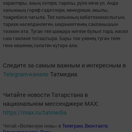
характеры, аның хәтере, тарихы, рухи көче ул. Анда
халыкның гореф-гадәтләре, көнкүреше, акылы,
тәҗрибәсе чагыла. Тел халыкның кабатланмаслыгын,
тарихи нәселдәнлеген, мәдәниятенең сакланышын
тәэмин итә. Туган тел шәҗәрә нигезе булып тора, нәсел
һәм гаиләне тоташтыра. Бары тик үзенең туган теле
генә кешенең сәләтен күтәрә ала.
Следите за самым важным и интересным в
Telegram-канале
Татмедиа
Читайте новости Татарстана в
национальном мессенджере MАХ:
https://max.ru/tatmedia
Читай «Волжскую новь» в
Телеграм
,
Вконтакте
,
Одноклассники
,
Дзен