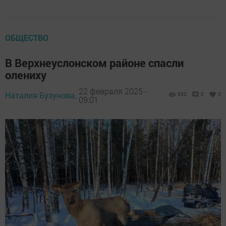
ОБЩЕСТВО
В Верхнеуслонском районе спасли
олениху
22 февраля 2025 -
Наталия Бузунова,
830
0
0
09:01