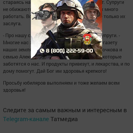
стараясь навещать родителей, часто звонят. Супруги
не обижаются, говорят, что сами научили их много
работать. Всего, что они сегодня добились - только их
заслуга.
- Про нашу семью не раз писали, - говорят супруги. -
Многие нас знают. Вы поблагодарите через газету
наших земляков Александра Николаевича Бочкова и
семью Алексеевых: Александра и Наталью, которые
заботятся о нас. И продукты привезут, и лекарства, и по
дому помогут. Дай Бог им здоровья крепкого!
Просьбу юбиляров выполняем и тоже желаем всем
здоровья!
Следите за самым важным и интересным в
Telegram-канале
Татмедиа