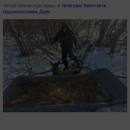
Читай «Волжскую новь» в
Телеграм
,
Вконтакте
,
Одноклассники
,
Дзен