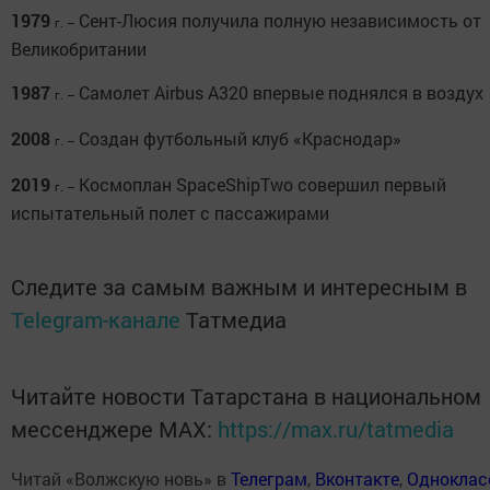
1979
Сент-Люсия получила полную независимость от
г. –
Великобритании
1987
Самолет Airbus A320 впервые поднялся в воздух
г. –
2008
Создан футбольный клуб «Краснодар»
г. –
2019
Космоплан SpaceShipTwo совершил первый
г. –
испытательный полет с пассажирами
Следите за самым важным и интересным в
Telegram-канале
Татмедиа
Читайте новости Татарстана в национальном
мессенджере MАХ:
https://max.ru/tatmedia
Читай «Волжскую новь» в
Телеграм
,
Вконтакте
,
Одноклас