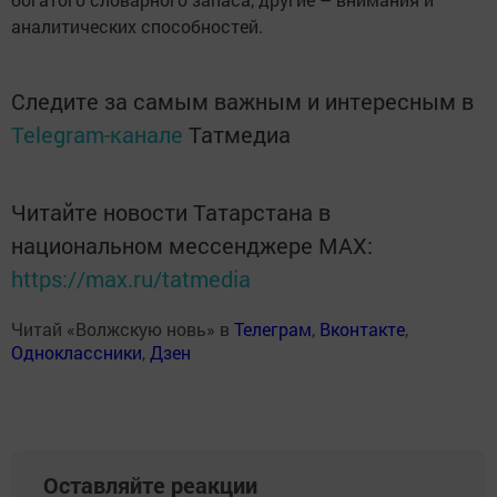
аналитических способностей.
Следите за самым важным и интересным в
Telegram-канале
Татмедиа
Читайте новости Татарстана в
национальном мессенджере MАХ:
https://max.ru/tatmedia
Читай «Волжскую новь» в
Телеграм
,
Вконтакте
,
Одноклассники
,
Дзен
Оставляйте реакции