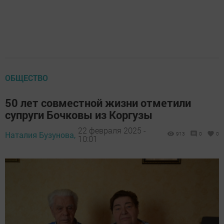
ОБЩЕСТВО
50 лет совместной жизни отметили
супруги Бочковы из Коргузы
22 февраля 2025 -
Наталия Бузунова,
913
0
0
10:01