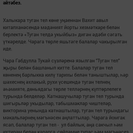
әйтәбез.
Халыкара туган тел көне уңаеннан Вахит авыл
китапханәсендә мәдәният йорты хезмәткәре белән
берлектә «Туган телдә укыйбыз» дигән әдәби сәгать
үткәрелде. Чарага төрле яшьтәге балалар чакырылган
иде.
Чара Габдулла Тукай сүзләренә язылган "Туган тел"
җыры белән башланып китте. Балалар туган тел
көненең барлыкка килү тарихы белән таныштылар, һәр
шәхеснең әхлакый, рухи үсешендә туган телнең
әһәмияте, дөньядагы төрле телләрнең күптөрлелеге
турында белделәр. Катнашучылар туган тел турында
шигырьләр укыдылар, табышмаклар чиштеләр,
викторина уенында катнаштылар, туган тел турындагы
мәкальләрнең мәгънәсен аңлаттылар. Чарага йомгак
ясап, балалар туган тел - ул байлык, аңа сакчыл һәм
ихтирам белән карарга, сөйләмне тупас һәм мәгънәсез