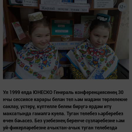
Ул 1999 елда ЮНЕСКО Генераль конференциясенең 30
нчы сессиясе карары белән тел һәм мәдәни төрлелекне
саклау, үстерү, күптелле белем бирүгә ярдәм итү
максатында гамәлгә куела. Туган телебез һәрберебез
өчен бәһасез. Без үзебезнең беренче сүзләребезне һәм
уй-фикерләребезне ачыктан-ачык туган телебездә