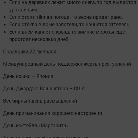
Если на деревьях лежит много снега, то год выдастся
урожайным.
Если стоит тёплая погода, то весна придет рано.
Если стёкла в доме запотели, то начнётся оттепель.
Если днём капает с крыш, то зимние морозы ещё
простоят несколько дней.
Праздники 22 февраля
Международный день поддержки жертв преступлений
День кошки – Япония
День Джорджа Вашингтона – США
Всемирный день размышлений
День приманивания хорошего настроения
День коктейля «Маргарита»
День основателей движения скаутов