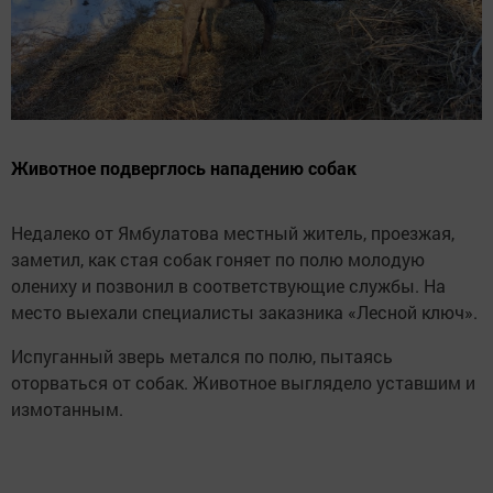
Животное подверглось нападению собак
Недалеко от Ямбулатова местный житель, проезжая,
заметил, как стая собак гоняет по полю молодую
олениху и позвонил в соответствующие службы. На
место выехали специалисты заказника «Лесной ключ».
Испуганный зверь метался по полю, пытаясь
оторваться от собак. Животное выглядело уставшим и
измотанным.