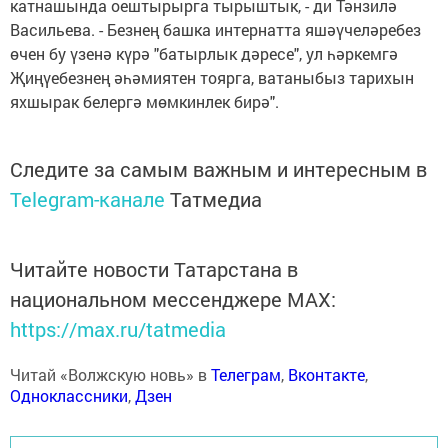
катнашында оештырырга тырыштык, - ди Тәнзилә
Васильева. - Безнең башка интернатта яшәүчеләребез
өчен бу үзенә күрә "батырлык дәресе", ул һәркемгә
Җиңүебезнең әһәмиятен тоярга, ватаныбыз тарихын
яхшырак белергә мөмкинлек бирә".
Следите за самым важным и интересным в
Telegram-канале
Татмедиа
Читайте новости Татарстана в
национальном мессенджере MАХ:
https://max.ru/tatmedia
Читай «Волжскую новь» в
Телеграм
,
Вконтакте
,
Одноклассники
,
Дзен