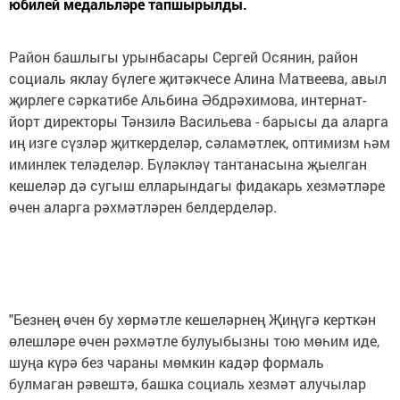
юбилей медальләре тапшырылды.
Район башлыгы урынбасары Сергей Осянин, район
социаль яклау бүлеге җитәкчесе Алина Матвеева, авыл
җирлеге сәркатибе Альбина Әбдрәхимова, интернат-
йорт директоры Тәнзилә Васильева - барысы да аларга
иң изге сүзләр җиткерделәр, сәламәтлек, оптимизм һәм
иминлек теләделәр. Бүләкләү тантанасына җыелган
кешеләр дә сугыш елларындагы фидакарь хезмәтләре
өчен аларга рәхмәтләрен белдерделәр.
"Безнең өчен бу хөрмәтле кешеләрнең Җиңүгә керткән
өлешләре өчен рәхмәтле булуыбызны тою мөһим иде,
шуңа күрә без чараны мөмкин кадәр формаль
булмаган рәвештә, башка социаль хезмәт алучылар