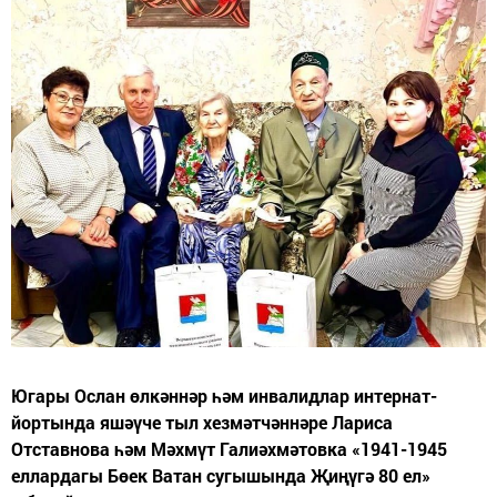
Югары Ослан өлкәннәр һәм инвалидлар интернат-
йортында яшәүче тыл хезмәтчәннәре Лариса
Отставнова һәм Мәхмүт Галиәхмәтовка «1941-1945
еллардагы Бөек Ватан сугышында Җиңүгә 80 ел»