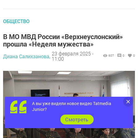
ОБЩЕСТВО
В МО МВД России «Верхнеуслонский»
прошла «Неделя мужества»
23 февраля 2025 -
Диана Салихзанова,
607
0
0
11:00
А вы уже видели новое видео Tatmedia
Junior?
Cмотреть