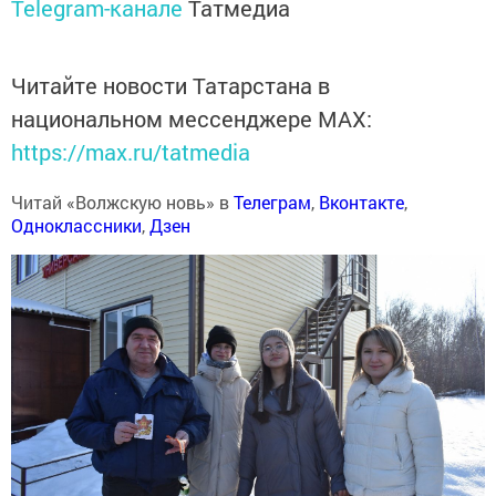
Telegram-канале
Татмедиа
Читайте новости Татарстана в
национальном мессенджере MАХ:
https://max.ru/tatmedia
Читай «Волжскую новь» в
Телеграм
,
Вконтакте
,
Одноклассники
,
Дзен