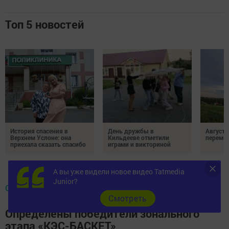
Топ 5 новостей
История спасения в
День дружбы в
Август 
Верхнем Услоне: она
Кильдееве отметили
переме
приехала сказать спасибо
играми и викториной
А вы уже видели новое видео Tatmedia
Junior?
ОБЩЕСТВО
Cмотреть
Определены победители зонального
этапа «КЭС-БАСКЕТ»