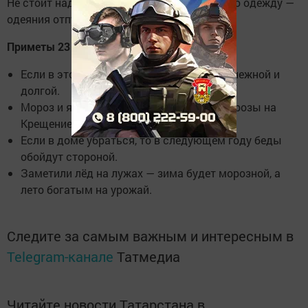
Не стоит надевать черную или очень старую одежду —
одеяния отпугнут удачу.
Приметы 23 ноября
Если в этот день идёт снег, зима будет снежной и
долгой.
Мороз и ясное небо обещают крепкие морозы на
Крещение.
Если в доме убраться, то в следующем году беды
обойдут стороной.
Заметили лёд на лужах — зима будет морозной, а
лето богатым на урожай.
Следите за самым важным и интересным в
Telegram-канале
Татмедиа
Читайте новости Татарстана в