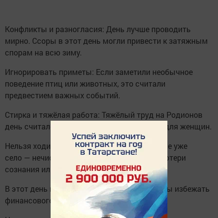
Конфликты и разногласия: День лучше проводить
мирно. Ссоры в этот день могли привести к затяжным
спорам на всю зиму.
Игнорировать приметы: Если заметили необычное
поведение птиц или животных, это считали
предвестием важных событий.
Стирка и тяжёлая работа: Тяжёлый труд на Родионов
день считался дурной приметой, особенно для женщин.
Нельзя ходить в баню, особенно если солнце уже
село — нечистая сила может запарить до потери
сознания или даже до смерти.
В этот день не дарят дорогие подарки, чтобы избежать
финансового краха и разорения.