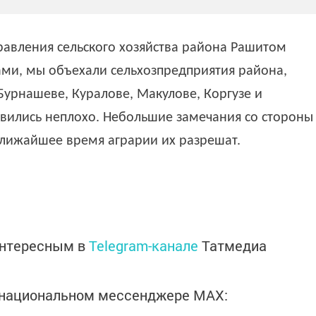
равления сельского хозяйства района Рашитом
ами, мы объехали сельхозпредприятия района,
урнашеве, Куралове, Макулове, Коргузе и
овились неплохо. Небольшие замечания со стороны
ближайшее время аграрии их разрешат.
интересным в
Telegram-канале
Татмедиа
в национальном мессенджере MАХ: