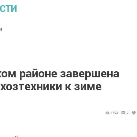
ОСТИ
и
ком районе завершена
хозтехники к зиме
1703
0