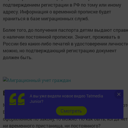
подтверждением регистрации в РФ по тому или иному
адресу. Информация о временной прописке будет
храниться в базе миграционных служб.
Более того, до получения паспорта детям выдают справ
о наличии постоянной прописки. Значит, проживать в
России без каких-либо печатей в удостоверении личност
можно, но подтверждающий регистрацию документ
должен быть.
Без регистрации и прописки
А вы уже видели новое видео Tatmedia
Junior?
Мы рассмотрели, можно ли жить без прописки в паспорт
Cмотреть
Если у человека есть временное место жительства,
оформленное по закону, то можно. Но как быть, когда нет
ни временного пристанища, ни постоянного?