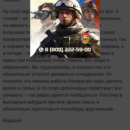
На этой неделе ваша удача зависит только от вас. А
точнее – от вашей веры в себя. Вы целеустремленны,
но немного нерешительны, и в этом причина
большинства проблем. На работе сейчас не самая
комфортная атмосфера: все нервные, издерганные, так
и норовят вступить в ссору. Дело не в знаке зодиака, а
в погоде – она так хороша, что проводить время в
закрытом помещении очень тяжело. Вот люди и
нервничают. Вы трудолюбивы, и начальство это
обязательно отметит денежным поощрением. Но
помните, что помимо работы Козерогам надо уделять
время и семье. А то скоро домочадцы перестанут вас
узнавать – так редко удается пообщаться. Поэтому в
выходные забудьте про все, кроме семьи, и
обязательно приготовьте что-нибудь вкусненькое.
Водолей