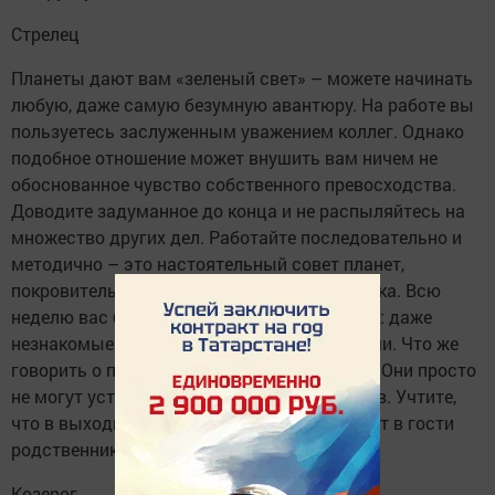
Стрелец
Планеты дают вам «зеленый свет» – можете начинать
любую, даже самую безумную авантюру. На работе вы
пользуетесь заслуженным уважением коллег. Однако
подобное отношение может внушить вам ничем не
обоснованное чувство собственного превосходства.
Доводите задуманное до конца и не распыляйтесь на
множество других дел. Работайте последовательно и
методично – это настоятельный совет планет,
покровительствующих вашему знаку зодиака. Всю
неделю вас будет переполнять дружелюбие: даже
незнакомые люди найдут вас неотразимыми. Что же
говорить о претендентах на руку и сердце?! Они просто
не могут устоять перед обаянием Стрельцов. Учтите,
что в выходные вас, скорее всего, пригласят в гости
родственники – отказы не принимаются!
Козерог