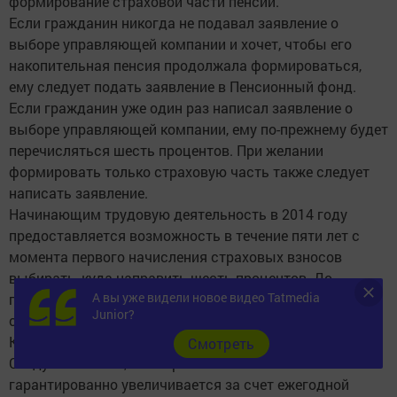
формирование страховой части пенсии.
Если гражданин никогда не подавал заявление о
выборе управляющей компании и хочет, чтобы его
накопительная пенсия продолжала формироваться,
ему следует подать заявление в Пенсионный фонд.
Если гражданин уже один раз написал заявление о
выборе управляющей компании, ему по-прежнему будет
перечисляться шесть процентов. При желании
формировать только страховую часть также следует
написать заявление.
Начинающим трудовую деятельность в 2014 году
предоставляется возможность в течение пяти лет с
момента первого начисления страховых взносов
выбирать, куда направить шесть процентов. До
А вы уже видели новое видео Tatmedia
принятия решения все будет перечисляться в
Junior?
страховую часть.
Какой вариант выгоднее - решает сам гражданин.
Cмотреть
Следует помнить, что страховая пенсия
гарантированно увеличивается за счет ежегодной