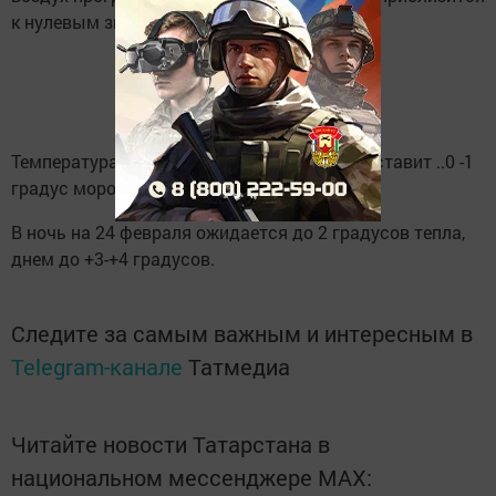
к нулевым значениям.
Температура воздуха 23 февраля ночью составит ..0 -1
градус мороза, днем - до +2 градусов.
В ночь на 24 февраля ожидается до 2 градусов тепла,
днем до +3-+4 градусов.
Следите за самым важным и интересным в
Telegram-канале
Татмедиа
Читайте новости Татарстана в
национальном мессенджере MАХ: