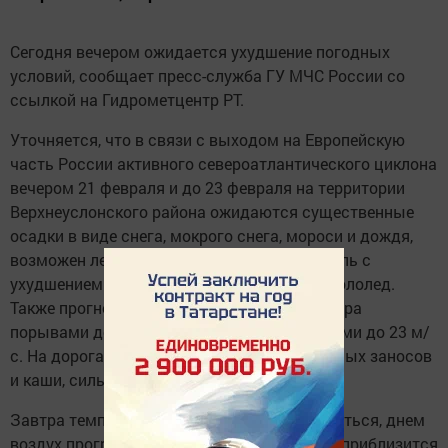
Сегодня вечером ожидается ухудшение погодных
условий, сообщает пресс-служба ГУ МЧС России со
ссылкой на Гидрометцентр РТ.
Уточняется, что в связи с выходом на Европейскую
часть России активного североатлантического циклона
вечером 21 февраля и до 23 февраля на территории
Верхнеуслонского района ожидаются существенные
осадки в виде снега, мокрого снега, мороси и дождя,
возможен ледяной дождь. Ожидается метель с
ухудшением видимости до 500 м и менее, гололед.
Также прогнозируется усиление южного ветра
порывами до 15-20 м, ночью и утром местами до 23 м/
с. На дорогах возможно образование снежных заносов
и каши, сильной гололедицы.
Завтра температура воздуха будет повышаться, днем
воздух прогреется до -3 -1 градуса, ночью - приблизится