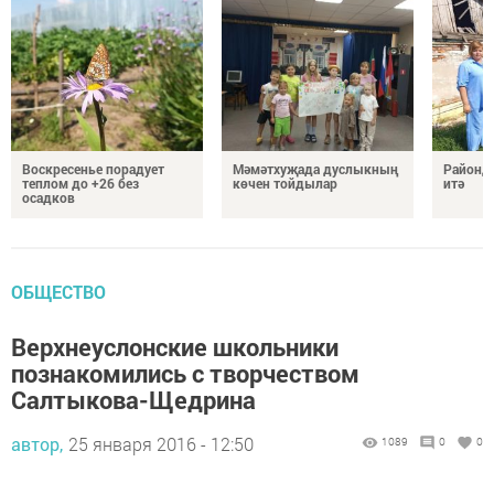
Воскресенье порадует
Мәмәтхуҗада дуслыкның
Районд
теплом до +26 без
көчен тойдылар
итә
осадков
ОБЩЕСТВО
Верхнеуслонские школьники
познакомились с творчеством
Салтыкова-Щедрина
автор,
25 января 2016 - 12:50
1089
0
0