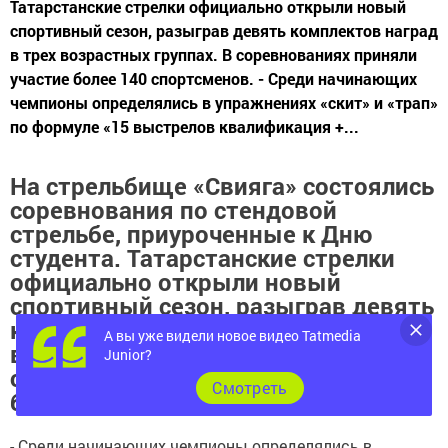
Татарстанские стрелки официально открыли новый
спортивный сезон, разыграв девять комплектов наград
в трех возрастных группах. В соревнованиях приняли
участие более 140 спортсменов. - Среди начинающих
чемпионы определялись в упражнениях «скит» и «трап»
по формуле «15 выстрелов квалификация +...
На стрельбище «Свияга» состоялись
соревнования по стендовой
стрельбе, приуроченные к Дню
студента. Татарстанские стрелки
официально открыли новый
спортивный сезон, разыграв девять
комплектов наград в трех
А вы уже видели новое видео Tatmedia
возрастных группах. В
Junior?
соревнованиях приняли участие
Cмотреть
более 140 спортсменов.
- Среди начинающих чемпионы определялись в